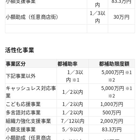
小額支援事業
83.3万円
内
1／3以
小額助成（任意商店街）
30万円
内
活性化事業
事業区分
都補助率
都補助限度額
1／3以
5,000万円
※1
下記事業以外
内
※1
※2
キャッシュレス対応事
5,000万円
※1
1／2以内
業
※2
こども応援事業
1／2以内
1,000万円
多言語対応事業
1／2以内
500万円
組織力強化支援事業
7／12以内
2,000万円
小額支援事業
5／9以内
83.3万円
小額助成（任意商店