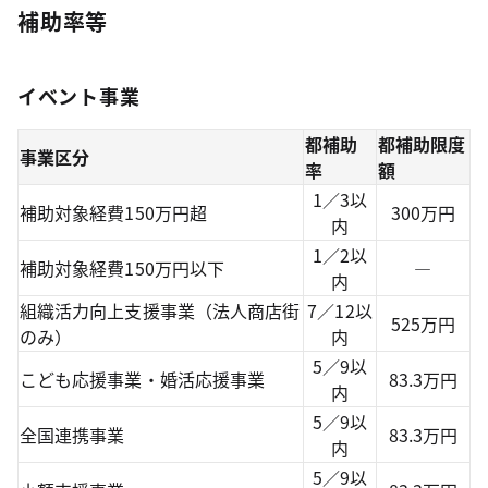
補助率等
イベント事業
都補助
都補助限度
事業区分
率
額
1／3以
補助対象経費150万円超
300万円
内
1／2以
補助対象経費150万円以下
―
内
組織活力向上支援事業（法人商店街
7／12以
525万円
のみ）
内
5／9以
こども応援事業・婚活応援事業
83.3万円
内
5／9以
全国連携事業
83.3万円
内
5／9以