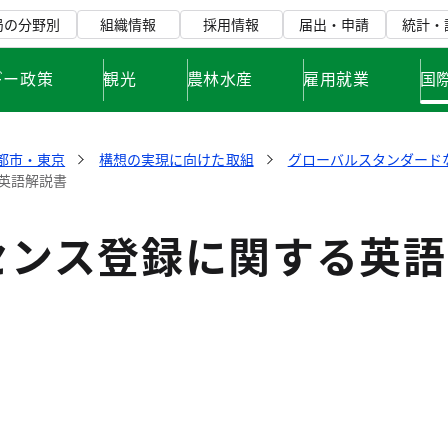
局の分野別
組織情報
採用情報
届出・申請
統計・
ギー政策
観光
農林水産
雇用就業
国
都市・東京
構想の実現に向けた取組
グローバルスタンダード
英語解説書
センス登録に関する英語