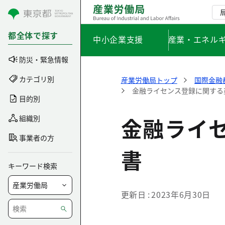
コンテンツにスキップ
都全体で探す
中小企業支援
産業・エネル
防災・緊急情報
カテゴリ別
産業労働局トップ
国際金融
金融ライセンス登録に関する
目的別
金融ライ
組織別
事業者の方
書
キーワード検索
更新日
2023年6月30日