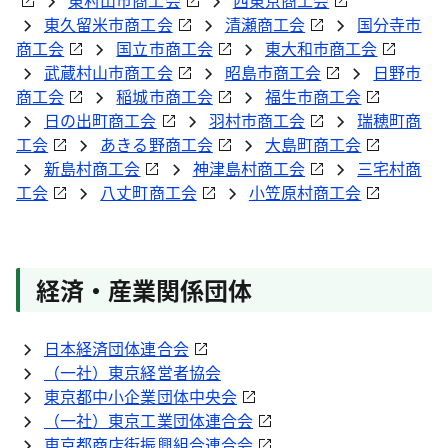
東村山市商工会
西東京商工会
東久留米市商工会
清瀬商工会
国分寺市
商工会
国立市商工会
東大和市商工会
武蔵村山市商工会
昭島市商工会
日野市
商工会
稲城市商工会
福生市商工会
日の出町商工会
羽村市商工会
瑞穂町商
工会
あきる野商工会
大島町商工会
新島村商工会
神津島村商工会
三宅村商
工会
八丈町商工会
小笠原村商工会
経済・産業関係団体
日本経済団体連合会
（一社）東京経営者協会
東京都中小企業団体中央会
（一社）東京工業団体連合会
東京都商店街振興組合連合会