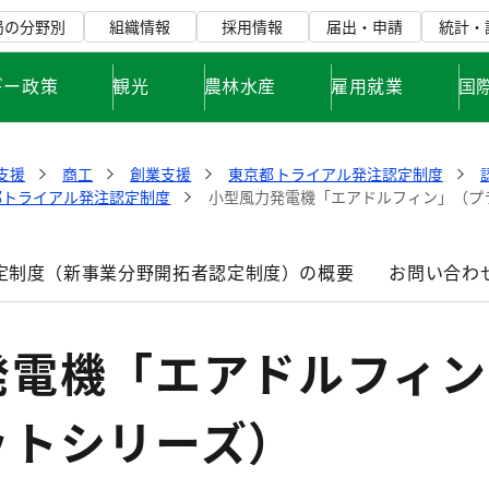
局の分野別
組織情報
採用情報
届出・申請
統計・
ギー政策
観光
農林水産
雇用就業
国
支援
商工
創業支援
東京都トライアル発注認定制度
都トライアル発注認定制度
小型風力発電機「エアドルフィン」（プ
定制度（新事業分野開拓者認定制度）の概要
お問い合わ
発電機「エアドルフィン
ットシリーズ）