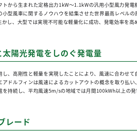
トから生まれた定格出力1kW～1.1kWの汎用小型風力発電
の小型風車に関するノウハウを結集させた世界最高レベルの
生かし、大型では実現不可能な軽量化に成功、発電効率を高
と太陽光発電をしのぐ発電量
用し、高剛性と軽量を実現したことにより、風速に合わせて
エアドルフィンは風速によるカットアウトの概念を取り払い
を持続し、平均風速5m/sの地域では月間100kWh以上の
ブレード