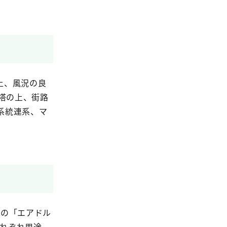
上、風況の良
塔の上、街路
系統連系、マ
力の「エアドル
それぞれ用途