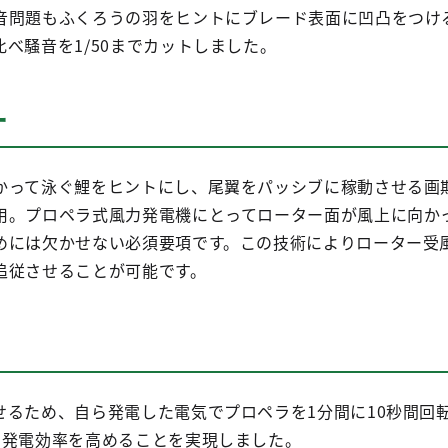
音問題もふくろうの羽をヒントにブレード表面に凹凸をつけ
べ騒音を1/50までカットしました。
ー
かって泳ぐ鯉をヒントにし、尾翼をパッシブに稼動させる画
用。プロペラ式風力発電機にとってローター面が風上に向か
めには欠かせない必須要項です。この技術によりローター受
追従させることが可能です。
せるため、自ら発電した電気でプロペラを1分間に10秒間回
の発電効率を高めることを実現しました。