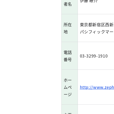
伊藤 瞭介
者名
所在
東京都新宿区西新宿4
地
パシフィックマー
電話
03-3299-1910
番号
ホー
ムペ
http://www.zeph
ージ