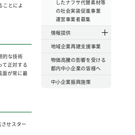
したナフサ代替素材等
ることによ
の社会実装促進事業
運営事業者募集
情報提供
地域企業再建支援事業
期的な技術
物価高騰の影響を受ける
って正対する
都内中小企業の皆様へ
風面が常に最
中小企業振興施策
転させスター