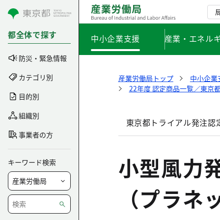
コンテンツにスキップ
都全体で探す
中小企業支援
産業・エネル
防災・緊急情報
カテゴリ別
産業労働局トップ
中小企業
22年度 認定商品一覧／東京
目的別
組織別
東京都トライアル発注認
事業者の方
小型風力
キーワード検索
（プラネ