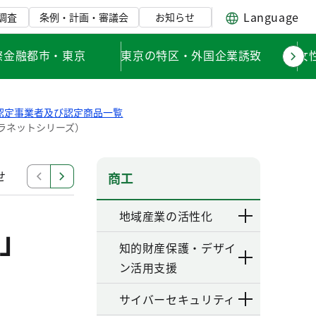
Language
調査
条例・計画・審議会
お知らせ
際金融都市・東京
東京の特区・外国企業誘致
女
認定事業者及び認定商品一覧
ラネットシリーズ）
せ
購入商品使用評価
認定事業者及び認定商品一覧
商工
地域産業の活性化
」
知的財産保護・デザイ
ン活用支援
サイバーセキュリティ