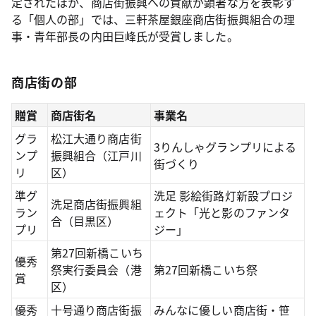
定されたほか、商店街振興への貢献が顕著な方を表彰す
る「個人の部」では、三軒茶屋銀座商店街振興組合の理
事・青年部長の内田巨峰氏が受賞しました。
商店街の部
贈賞
商店街名
事業名
グラ
松江大通り商店街
3りんしゃグランプリによる
ンプ
振興組合（江戸川
街づくり
リ
区）
準グ
洗足 影絵街路灯新設プロジ
洗足商店街振興組
ラン
ェクト「光と影のファンタ
合（目黒区）
プリ
ジー」
第27回新橋こいち
優秀
祭実行委員会（港
第27回新橋こいち祭
賞
区）
優秀
十号通り商店街振
みんなに優しい商店街・笹