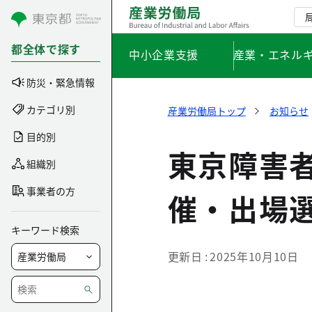
コンテンツにスキップ
都全体で探す
中小企業支援
産業・エネル
防災・緊急情報
カテゴリ別
産業労働局トップ
お知らせ
目的別
東京障害
組織別
事業者の方
催・出場
キーワード検索
更新日
2025年10月10日