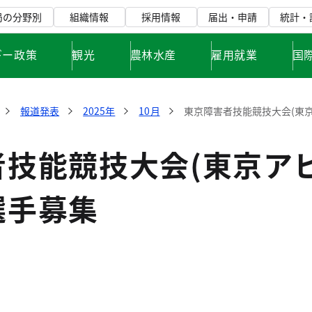
局の分野別
組織情報
採用情報
届出・申請
統計・
ギー政策
観光
農林水産
雇用就業
国
報道発表
2025年
10月
東京障害者技能競技大会(東
者技能競技大会(東京ア
選手募集