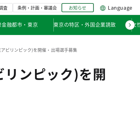
Language
調査
条例・計画・審議会
お知らせ
際金融都市・東京
東京の特区・外国企業誘致
女
京アビリンピック)を開催・出場選手募集
ビリンピック)を開