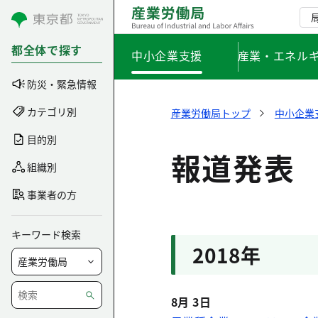
コンテンツにスキップ
都全体で探す
中小企業支援
産業・エネル
防災・緊急情報
カテゴリ別
産業労働局トップ
中小企業
目的別
報道発表
組織別
事業者の方
キーワード検索
2018年
8月 3日