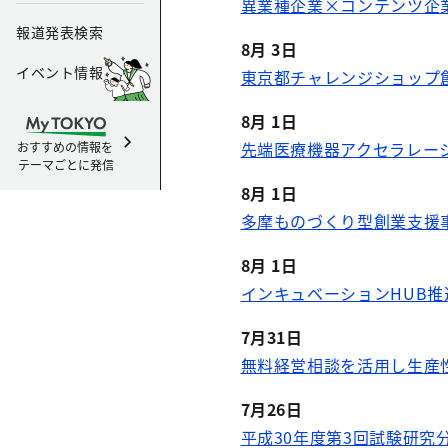
異業種企業×コンテンツ企
報道発表検索
8月 3日
イベント情報
東京都チャレンジショップ
8月 1日
先端医療機器アクセラレー
おすすめの情報を
テーマごとに発信
8月 1日
多摩ものづくり型創業支援
8月 1日
インキュベーションHUB
7月31日
無料経営相談を活用し生産
7月26日
平成30年度第3回試験研究