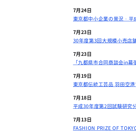
7月24日
東京都中小企業の景況‐平成
7月23日
30年度第3回大規模小売店
7月23日
「九都県市合同商談会in幕張
7月19日
東京都伝統工芸品 羽田空
7月18日
平成30年度第2回試験研究
7月13日
FASHION PRIZE OF 