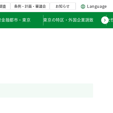
Language
調査
条例・計画・審議会
お知らせ
際金融都市・東京
東京の特区・外国企業誘致
女