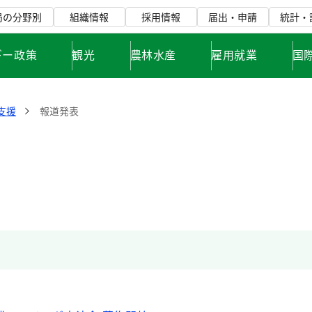
局の分野別
組織情報
採用情報
届出・申請
統計・
ギー政策
観光
農林水産
雇用就業
国
支援
報道発表