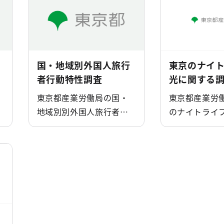
国・地域別外国人旅行
東京のナイ
者行動特性調査
光に関する
東京都産業労働局の国・
東京都産業労
地域別別外国人旅行者行
のナイトライ
で
動特性調査(観光 統計･調
する調査(観光
査)のページです。
査)のページで