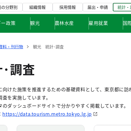
局の分野別
組織情報
採用情報
届出・申請
統計・
ギー政策
観光
農林水産
雇用就業
国
資料・刊行物
観光 統計･調査
･調査
に向けた施策を推進するための基礎資料として、東京都に訪
調査を実施しています。
タのダッシュボードサイトで分かりやすく掲載しています。
：
https://data.tourism.metro.tokyo.lg.jp