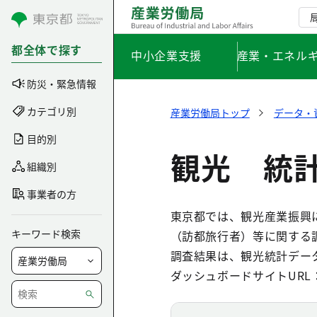
コンテンツにスキップ
都全体で探す
中小企業支援
産業・エネル
防災・緊急情報
カテゴリ別
産業労働局トップ
データ・
目的別
観光 統計
組織別
事業者の方
東京都では、観光産業振興
キーワード検索
（訪都旅行者）等に関する
調査結果は、観光統計デー
ダッシュボードサイトURL