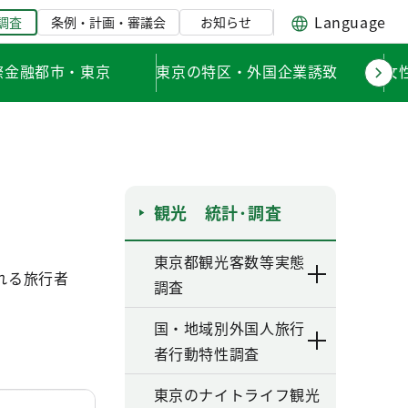
Language
調査
条例・計画・審議会
お知らせ
際金融都市・東京
東京の特区・外国企業誘致
女
観光 統計･調査
東京都観光客数等実態
れる旅行者
調査
国・地域別外国人旅行
者行動特性調査
東京のナイトライフ観光