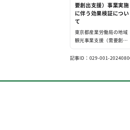
要創出支援）事業実施
に伴う効果検証につい
て
東京都産業労働局の地域
観光事業支援（需要創出
支援）事業実施に伴う効
果検証について(観光 統
記事ID：029-001-2024080
計･調査)のページです。