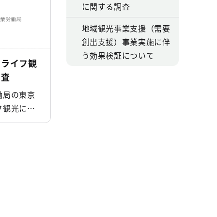
に関する調査
地域観光事業支援（需要
創出支援）事業実施に伴
う効果検証について
トライフ観
調査
働局の東京
フ観光に関
 統計･調
す。