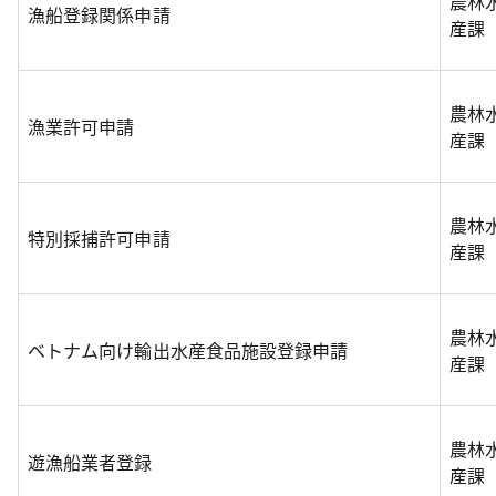
農林
漁船登録関係申請
産課
農林
漁業許可申請
産課
農林
特別採捕許可申請
産課
農林
ベトナム向け輸出水産食品施設登録申請
産課
農林
遊漁船業者登録
産課