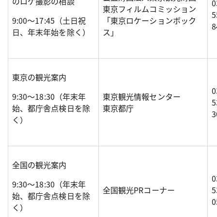
のロケ撮影の相談
0
東京フィルムコミッション
5
9:00～17:45（土日祝
「東京ロケーションボック
8
日、年末年始を除く）
ス」
東京の観光案内
0
9:30～18:30（年末年
東京観光情報センター
5
始、都庁舎点検日を除
東京都庁
3
く）
全国の観光案内
0
9:30～18:30（年末年
全国観光PRコーナー
5
始、都庁舎点検日を除
0
く）