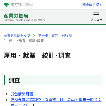
都全体で探す
産業労働局トップ
データ・資料・刊行物
雇用・就業 統計･調査
雇用・就業 統計･調査
調査
労働情勢月報
経済要求妥結調査（春季賃上げ、夏季・年末一時金：
ボーナス）