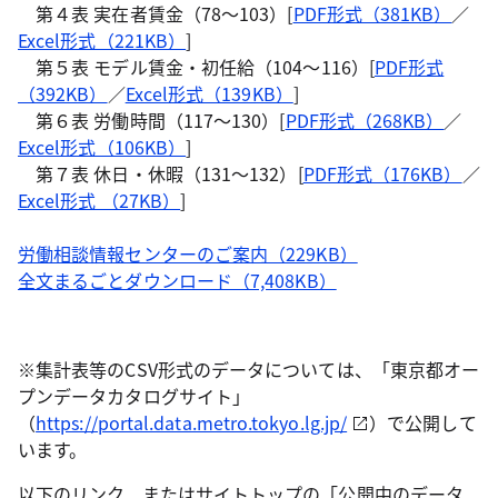
第４表 実在者賃金（78～103）[
PDF形式（381KB）
／
Excel形式（221KB）
]
第５表 モデル賃金・初任給（104～116）[
PDF形式
（392KB）
／
Excel形式（139KB）
]
第６表 労働時間（117～130）[
PDF形式（268KB）
／
Excel形式（106KB）
]
第７表 休日・休暇（131～132）[
PDF形式（176KB）
／
Excel形式 （27KB）
]
労働相談情報センターのご案内（229KB）
全文まるごとダウンロード（7,408KB）
※集計表等のCSV形式のデータについては、「東京都オー
プンデータカタログサイト」
（
https://portal.data.metro.tokyo.lg.jp/
）で公開して
います。
以下のリンク、またはサイトトップの「公開中のデータ