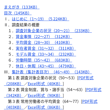
まえがき（133KB）
目次（145KB）
Ⅰ．
はじめに（1～19）（5,224KB）
Ⅱ．調査結果の概要
１．
調査対象企業の状況（20～21）（233KB）
２．
賃金事情（22～27）（312KB）
３．
平均賃金（28～30）（410KB）
４．
実在者賃金（31～32）（311KB）
５．
モデル賃金（33～34）（232KB）
６．
労働時間（35～42）（683KB）
７．
休日・休暇（43～45）（479KB）
Ⅲ．
集計表（集計表目次）（46～49）（143KB）
第１表 調査対象企業の状況（50～53）[
PDF形式
（208KB）
／
Excel形式（40KB）
]
第２表 賃金制度、賞与・諸手当（54～63）[
PDF形式
（342KB）
／
Excel形式（90KB）
]
第３表 常用労働者の平均賃金（64～77）[
PDF形式
（403KB）
／
Excel形式（86KB）
]