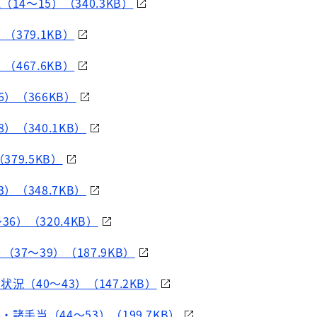
4～15）（340.3KB）
（379.1KB）
（467.6KB）
）（366KB）
）（340.1KB）
379.5KB）
）（348.7KB）
6）（320.4KB）
37～39）（187.9KB）
況（40～43）（147.2KB）
諸手当（44～53）（199.7KB）