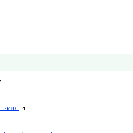
ー
.3MB）