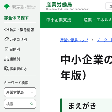
コンテンツにスキップ
都全体で探す
中小企業支援
産業・エネル
防災・緊急情報
カテゴリ別
産業労働局トップ
データ・
目的別
中小企業
組織別
事業者の方
年版）
キーワード検索
まえがき