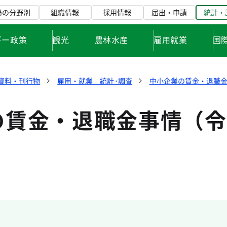
局の分野別
組織情報
採用情報
届出・申請
統計・
ギー政策
観光
農林水産
雇用就業
国
資料・刊行物
雇用・就業 統計･調査
中小企業の賃金・退職
の賃金・退職金事情（令