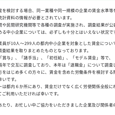
度を検討する場合、同一業種や同一規模の企業の賃金水準等
統計資料の情報が必要とされています。
関や民間研究機関等で各種の調査が実施され、調査結果が公
める中小企業については、必ずしも十分とはいえない状況で
員が10人～299人の都内中小企業を対象とした賃金につい
調査結果を取りまとめたものとなっております。
「賞与」、「諸手当」、「初任給」、「モデル賃金」等で、
隔年で交互に調査しており、本年は「退職金」について調査
方をはじめ多くの方々に、賃金を含めた労働条件を検討する
幸いです。
ーは都内６か所にあり、賃金だけでなく広く労使関係全般に
てご利用いただければ幸いです。
あたり、お忙しい中ご協力をいただきました企業及び関係者