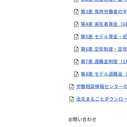
第3表 常用労働者の平均
第4表 実在者賃金（68
第5表 モデル賃金・初任
第6表 定年制度・定年年
第7表 退職金制度（113
第8表 モデル退職金（1
労働相談情報センターの
全文まるごとダウンロード
お問い合わせ