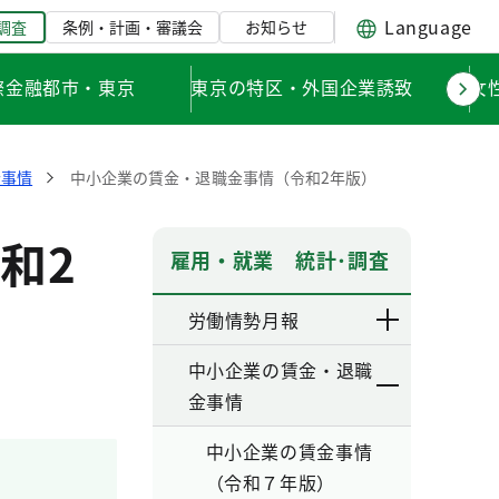
Language
調査
条例・計画・審議会
お知らせ
際金融都市・東京
東京の特区・外国企業誘致
女
金事情
中小企業の賃金・退職金事情（令和2年版）
和2
雇用・就業 統計･調査
労働情勢月報
中小企業の賃金・退職
金事情
中小企業の賃金事情
（令和７年版）