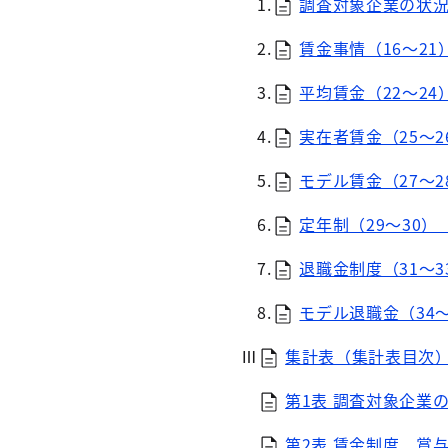
1.
調査対象企業の状況（1
2.
賃金事情（16～21）
3.
平均賃金（22～24）
4.
実在者賃金（25～26
5.
モデル賃金（27～28
6.
定年制（29～30）（
7.
退職金制度（31～33
8.
モデル退職金（34～3
Ⅲ
集計表（集計表目次）（
第1表 調査対象企業の状
第2表 賃金制度、賞与・