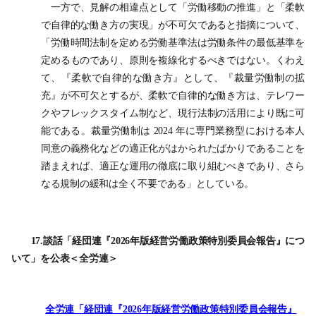
一方で、見解の相違点として「労働移動の推進」と「柔軟
で自律的な働き方の実現」が不可欠であると指摘について、
「労働時間法制を定める労働基準法は労働条件の最低基準を
定めるものであり、原則を複線化するべきではない。くわえ
て、『柔軟で自律的な働き方』として、『裁量労働制の拡
充』が不可欠とするが、柔軟で自律的な働き方は、テレワー
クやフレックスタイム制など、現行法制の活用により既に可
能である。裁量労働制は 2024 年に専門業務型における本人
同意の義務化などの適正化がはかられたばかりであることを
踏まえれば、適正な運用の徹底に取り組むべきであり、さら
なる規制の緩和は全く不要である」としている。
17.談話「経団連『2026年版経営労働政策特別委員会報告』につ
いて」を公表＜全労連＞
全労連「経団連『2026年版経営労働政策特別委員会報告』