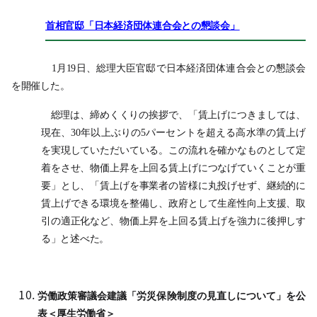
首相官邸「日本経済団体連合会との懇談会」
1月19日、総理大臣官邸で日本経済団体連合会との懇談会
を開催した。
総理は、締めくくりの挨拶で、「賃上げにつきましては、
現在、30年以上ぶりの5パーセントを超える高水準の賃上げ
を実現していただいている。この流れを確かなものとして定
着をさせ、物価上昇を上回る賃上げにつなげていくことが重
要」とし、「賃上げを事業者の皆様に丸投げせず、継続的に
賃上げできる環境を整備し、政府として生産性向上支援、取
引の適正化など、物価上昇を上回る賃上げを強力に後押しす
る」と述べた。
労働政策審議会建議「労災保険制度の見直しについて」を公
表＜厚生労働省＞