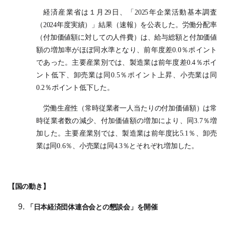
経済産業省は１月29日、「2025年企業活動基本調査
（2024年度実績）」結果（速報）を公表した。労働分配率
（付加価値額に対しての人件費）は、給与総額と付加価値
額の増加率がほぼ同水準となり、前年度差0.0％ポイント
であった。主要産業別では、製造業は前年度差0.4％ポイ
ント低下、卸売業は同0.5％ポイント上昇、小売業は同
0.2％ポイント低下した。
労働生産性（常時従業者一人当たりの付加価値額）は常
時従業者数の減少、付加価値額の増加により、同3.7％増
加した。主要産業別では、製造業は前年度比5.1％、卸売
業は同0.6％、小売業は同4.3％とそれぞれ増加した。
【国の動き】
「日本経済団体連合会との懇談会」を開催