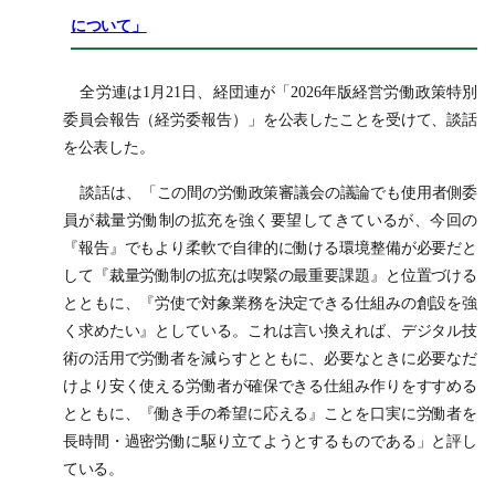
について」
全労連は1月21日、経団連が「2026年版経営労働政策特別
委員会報告（経労委報告）」を公表したことを受けて、談話
を公表した。
談話は、「この間の労働政策審議会の議論でも使用者側委
員が裁量労働制の拡充を強く要望してきているが、今回の
『報告』でもより柔軟で自律的に働ける環境整備が必要だと
して『裁量労働制の拡充は喫緊の最重要課題』と位置づける
とともに、『労使で対象業務を決定できる仕組みの創設を強
く求めたい』としている。これは言い換えれば、デジタル技
術の活用で労働者を減らすとともに、必要なときに必要なだ
けより安く使える労働者が確保できる仕組み作りをすすめる
とともに、『働き手の希望に応える』ことを口実に労働者を
長時間・過密労働に駆り立てようとするものである」と評し
ている。