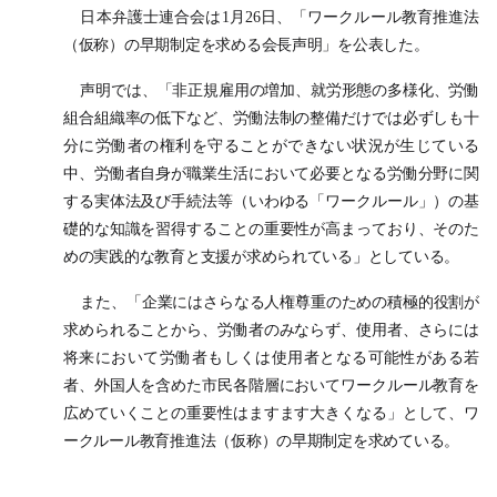
日本弁護士連合会は1月26日、「ワークルール教育推進法
（仮称）の早期制定を求める会長声明」を公表した。
声明では、「非正規雇用の増加、就労形態の多様化、労働
組合組織率の低下など、労働法制の整備だけでは必ずしも十
分に労働者の権利を守ることができない状況が生じている
中、労働者自身が職業生活において必要となる労働分野に関
する実体法及び手続法等（いわゆる「ワークルール」）の基
礎的な知識を習得することの重要性が高まっており、そのた
めの実践的な教育と支援が求められている」としている。
また、「企業にはさらなる人権尊重のための積極的役割が
求められることから、労働者のみならず、使用者、さらには
将来において労働者もしくは使用者となる可能性がある若
者、外国人を含めた市民各階層においてワークルール教育を
広めていくことの重要性はますます大きくなる」として、ワ
ークルール教育推進法（仮称）の早期制定を求めている。