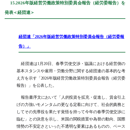
15.2026
年版経営労働政策特別委員会報告（経労委報告）を
発表＜経団連＞
経団連「2026年版経営労働政策特別委員会報告（経労委報
告）」
経団連は1月20日、春季労使交渉・協議における経営側の
基本スタンスや雇用・労働分野に関する経団連の基本的な考
え方を示す「2026年版経営労働政策特別委員会報告（経労委
報告）」を公表した。
報告書序文において「人的投資を拡充・促進し、賃金引上
げの力強いモメンタムの更なる定着に向けて、社会的責務と
してその先導役を果たす覚悟を持って今年の春季労使交渉に
臨む」との決意を示し、米国の関税措置や為替の動向、国際
情勢の不安定さといった不透明な要素はあるものの、ベース