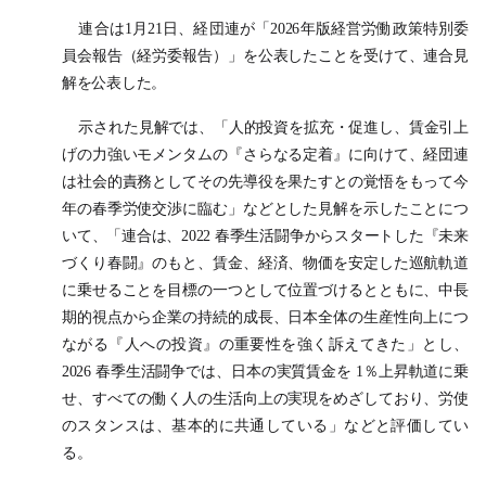
連合は1月21日、経団連が「2026年版経営労働政策特別委
員会報告（経労委報告）」を公表したことを受けて、連合見
解を公表した。
示された見解では、「人的投資を拡充・促進し、賃金引上
げの力強いモメンタムの『さらなる定着』に向けて、経団連
は社会的責務としてその先導役を果たすとの覚悟をもって今
年の春季労使交渉に臨む」などとした見解を示したことにつ
いて、「連合は、2022 春季生活闘争からスタートした『未来
づくり春闘』のもと、賃金、経済、物価を安定した巡航軌道
に乗せることを目標の一つとして位置づけるとともに、中長
期的視点から企業の持続的成長、日本全体の生産性向上につ
ながる『人への投資』の重要性を強く訴えてきた」とし、
2026 春季生活闘争では、日本の実質賃金を 1％上昇軌道に乗
せ、すべての働く人の生活向上の実現をめざしており、労使
のスタンスは、基本的に共通している」などと評価してい
る。