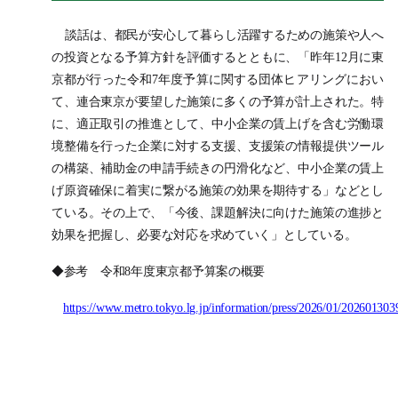
談話は、都民が安心して暮らし活躍するための施策や人へ
の投資となる予算方針を評価するとともに、「昨年12月に東
京都が行った令和7年度予算に関する団体ヒアリングにおい
て、連合東京が要望した施策に多くの予算が計上された。特
に、適正取引の推進として、中小企業の賃上げを含む労働環
境整備を行った企業に対する支援、支援策の情報提供ツール
の構築、補助金の申請手続きの円滑化など、中小企業の賃上
げ原資確保に着実に繋がる施策の効果を期待する」などとし
ている。その上で、「今後、課題解決に向けた施策の進捗と
効果を把握し、必要な対応を求めていく」としている。
◆参考 令和8年度東京都予算案の概要
https://www.metro.tokyo.lg.jp/information/press/2026/01/202601303