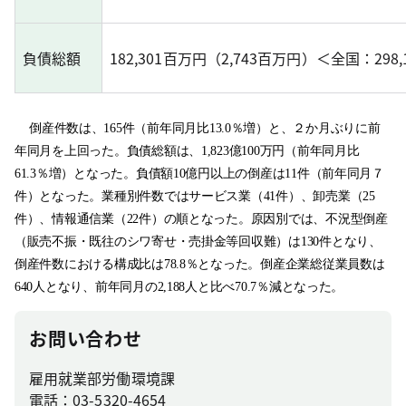
負債総額
182,301百万円（2,743百万円）＜全国：298
倒産件数は、165件（前年同月比13.0％増）と、２か月ぶりに前
年同月を上回った。負債総額は、1,823億100万円（前年同月比
61.3％増）となった。負債額10億円以上の倒産は11件（前年同月７
件）となった。業種別件数ではサービス業（41件）、卸売業（25
件）、情報通信業（22件）の順となった。原因別では、不況型倒産
（販売不振・既往のシワ寄せ・売掛金等回収難）は130件となり、
倒産件数における構成比は78.8％となった。倒産企業総従業員数は
640人となり、前年同月の2,188人と比べ70.7％減となった。
お問い合わせ
雇用就業部労働環境課
電話：03-5320-4654