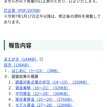
ませんが以下掲載の訂正表のとおり、訂正いたします。
訂正表（PDF/297KB)
※令和7年1月17日正午以降は、修正後の資料を掲載して
おります。
報告内容
まえがき（144KB）
目次（136KB）
Ⅰ．
はじめに（1～13）（3MB）
Ⅱ．調査結果の概要
１．
調査対象企業の状況（14～15）（250KB）
２．
賃金事情（16～21）（329KB）
３．
平均賃金（22～24）（304KB）
４．
実在者賃金（25～26）（276KB）
５．
モデル賃金（27～28）（238KB）