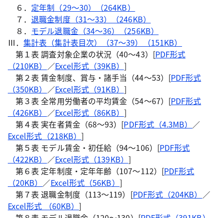
６．
定年制（29～30）（264KB）
７．
退職金制度（31～33）（246KB）
８．
モデル退職金（34～36）（256KB）
Ⅲ．
集計表（集計表目次）（37～39）（151KB）
第１表 調査対象企業の状況（40～43）[
PDF形式
（210KB）
／
Excel形式（39KB）
]
第２表 賃金制度、賞与・諸手当（44～53）[
PDF形式
（350KB）
／
Excel形式（91KB）
]
第３表 全常用労働者の平均賃金（54～67）[
PDF形式
（426KB）
／
Excel形式（86KB）
]
第４表 実在者賃金（68～93）[
PDF形式（4.3MB）
／
Excel形式（218KB）
]
第５表 モデル賃金・初任給（94～106）[
PDF形式
（422KB）
／
Excel形式（139KB）
]
第６表 定年制度・定年年齢（107～112）[
PDF形式
（20KB）
／
Excel形式（56KB）
]
第７表 退職金制度（113～119）[
PDF形式（204KB）
／
Excel形式 （60KB）
]
第８表 モデル退職金（120～130）[
PDF形式（391KB）