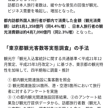
訪都日本人旅行者数は、緩やかな景気の回復が観光、
ビジネス需要を喚起し、増加となった。
都内訪都外国人旅行者が都内で消費した金額（観光消費
額）は約1兆1,358億円（同4.4％増）
、
日本人旅行者の観
光消費額は約4兆7,090億円（同2.3％増）
となった。
「東京都観光客数等実態調査」の手法
観光庁「観光入込客統計に関する共通基準＜平成21年12
月策定、平成25年3月改定＞」に基づき、東京都の観光特
性を加味して、四半期毎に調査・推計
① 都内観光関連施設に集客数を照会
② 観光関連施設16箇所、港・空港5箇所において旅行
者に対するアンケートを実施
③ ①の都内観光関連施設回答結果、②のアンケート結
果及び観光庁提供データから、訪都旅行者数（観光入