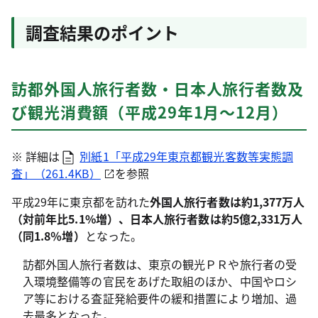
調査結果のポイント
訪都外国人旅行者数・日本人旅行者数及
び観光消費額（平成29年1月～12月）
※ 詳細は
別紙1「平成29年東京都観光客数等実態調
査」（261.4KB）
を参照
平成29年に東京都を訪れた
外国人旅行者数は約1,377万人
（対前年比5.1%増）、日本人旅行者数は約5億2,331万人
（同1.8％増）
となった。
訪都外国人旅行者数は、東京の観光ＰＲや旅行者の受
入環境整備等の官民をあげた取組のほか、中国やロシ
ア等における査証発給要件の緩和措置により増加、過
去最多となった。