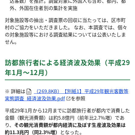
込客数）を推計。調査対象に外国人も含め、都内、都
外、外国在住者別の集計を実施
対象施設等の抽出・調査票の回収に当たっては、区市町
村のご協力をいただきました。 なお、本調査では、個々
の対象施設等における調査結果については公表いたしま
せん。
訪都旅行者による経済波及効果（平成29
年1月～12月）
※ 詳細は
（269.8KB）【別紙1】平成29年観光客数等
実態調査_経済波及効果.pdf
を参照
平成29年1月から12月までに訪都旅行者が都内で消費した
金額（観光消費額）は約5.8億円（前年比2.7%増）であ
り、
その観光消費額が都内経済に及ぼす生産波及効果は
約11.3兆円（同2.3%増）
となった。