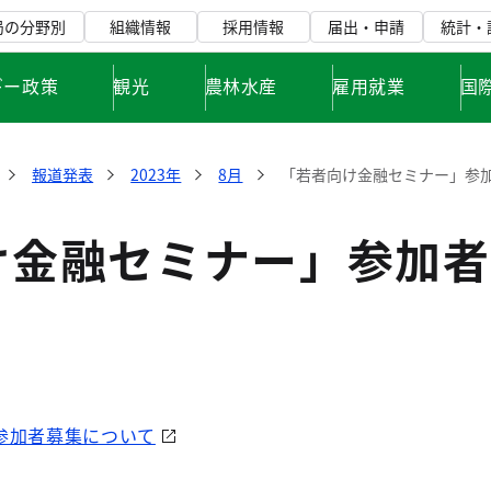
局の分野別
組織情報
採用情報
届出・申請
統計・
ギー政策
観光
農林水産
雇用就業
国
報道発表
2023年
8月
「若者向け金融セミナー」参
け金融セミナー」参加者
参加者募集について