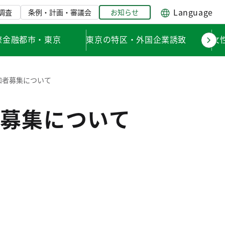
Language
調査
条例・計画・審議会
お知らせ
際金融都市・東京
東京の特区・外国企業誘致
女
加者募集について
募集について