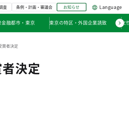
Language
調査
条例・計画・審議会
お知らせ
際金融都市・東京
東京の特区・外国企業誘致
女
受賞者決定
賞者決定