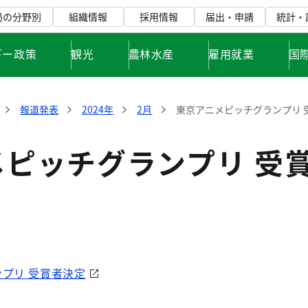
局の分野別
組織情報
採用情報
届出・申請
統計・
ギー政策
観光
農林水産
雇用就業
国
報道発表
2024年
2月
東京アニメピッチグランプリ 
メピッチグランプリ 受
プリ 受賞者決定