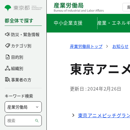
コンテンツにスキップ
都全体で探す
中小企業支援
産業・エネル
防災・緊急情報
カテゴリ別
産業労働局トップ
お知らせ
目的別
東京アニ
組織別
事業者の方
更新日
2024年2月26日
キーワード検索
東京アニメピッチグラン