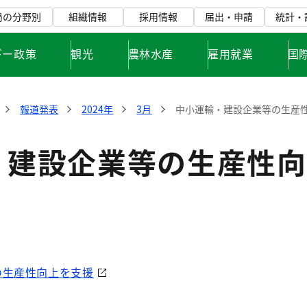
局の分野別
組織情報
採用情報
届出・申請
統計・
ギー政策
観光
農林水産
雇用就業
国
報道発表
2024年
3月
中小運輸・建設企業等の生産
・建設企業等の生産性向
の生産性向上を支援