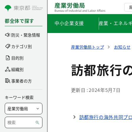
コンテンツにスキップ
都全体で探す
中小企業支援
産業・エネル
防災・緊急情報
カテゴリ別
産業労働局トップ
お知らせ
目的別
訪都旅行
組織別
事業者の方
更新日
2024年5月7日
キーワード検索
訪都旅行の海外共同プ