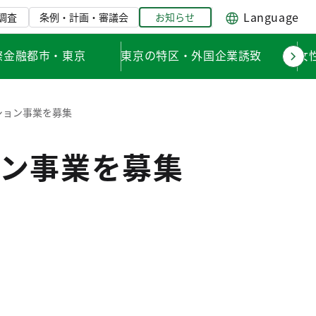
Language
調査
条例・計画・審議会
お知らせ
際金融都市・東京
東京の特区・外国企業誘致
女
ション事業を募集
ン事業を募集