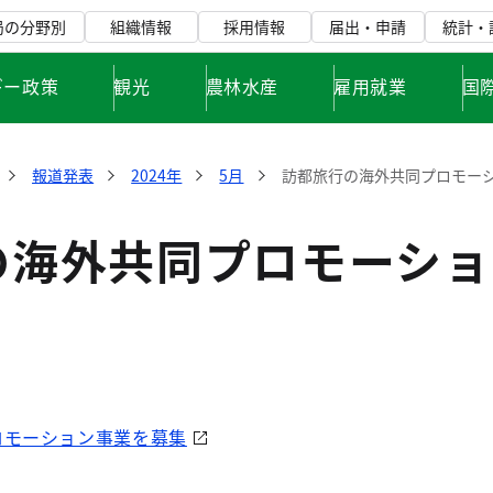
局の分野別
組織情報
採用情報
届出・申請
統計・
ギー政策
観光
農林水産
雇用就業
国
報道発表
2024年
5月
訪都旅行の海外共同プロモー
の海外共同プロモーショ
ロモーション事業を募集