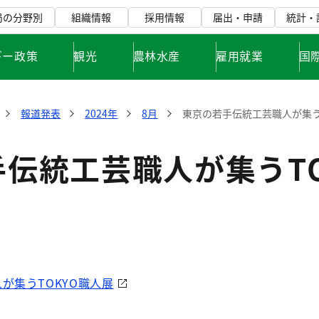
局の分野別
組織情報
採用情報
届出・申請
統計・
ギー政策
観光
農林水産
雇用就業
国
報道発表
2024年
8月
東京の若手伝統工芸職人が集う
伝統工芸職人が集うTO
が集うTOKYO職人展