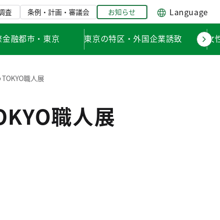
Language
調査
条例・計画・審議会
お知らせ
際金融都市・東京
東京の特区・外国企業誘致
女
TOKYO職人展
KYO職人展