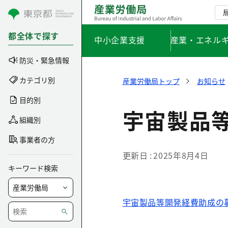
コンテンツにスキップ
都全体で探す
中小企業支援
産業・エネル
防災・緊急情報
カテゴリ別
産業労働局トップ
お知らせ
目的別
宇宙製品
組織別
事業者の方
更新日
2025年8月4日
キーワード検索
宇宙製品等開発経費助成の