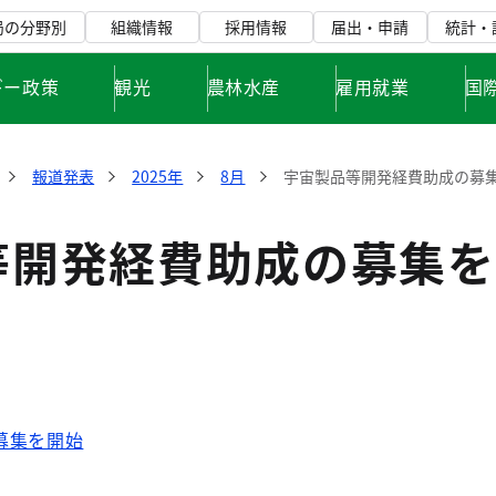
局の分野別
組織情報
採用情報
届出・申請
統計・
ギー政策
観光
農林水産
雇用就業
国
報道発表
2025年
8月
宇宙製品等開発経費助成の募
等開発経費助成の募集を
募集を開始