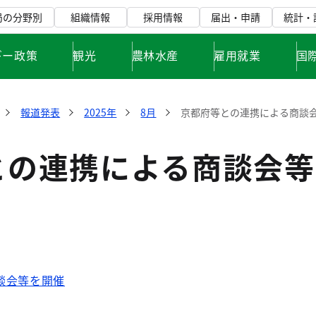
局の分野別
組織情報
採用情報
届出・申請
統計・
ギー政策
観光
農林水産
雇用就業
国
報道発表
2025年
8月
京都府等との連携による商談
との連携による商談会等
談会等を開催