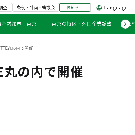
Language
調査
条例・計画・審議会
お知らせ
際金融都市・東京
東京の特区・外国企業誘致
女
TTE丸の内で開催
TE丸の内で開催