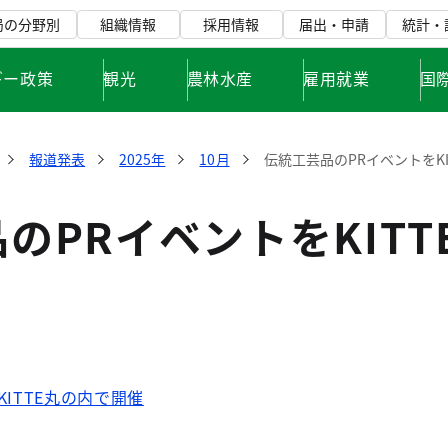
局の分野別
組織情報
採用情報
届出・申請
統計・
ギー政策
観光
農林水産
雇用就業
国
報道発表
2025年
10月
伝統工芸品のPRイベントをKI
のPRイベントをKIT
ITTE丸の内で開催