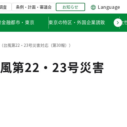
Language
調査
条例・計画・審議会
お知らせ
際金融都市・東京
東京の特区・外国企業誘致
女
台風第22・23号災害対応（第30報））
第22・23号災害