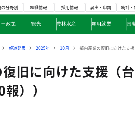
局の分野別
組織情報
採用情報
届出・申請
統計・
ギー政策
観光
農林水産
雇用就業
国
報道発表
2025年
10月
都内産業の復旧に向けた支援（
復旧に向けた支援（台風
0報））