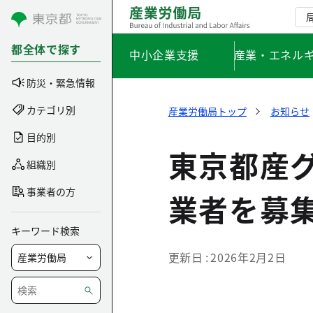
コンテンツにスキップ
都全体で探す
中小企業支援
産業・エネル
防災・緊急情報
カテゴリ別
産業労働局トップ
お知らせ
目的別
東京都産
組織別
事業者の方
業者を募
キーワード検索
更新日
2026年2月2日