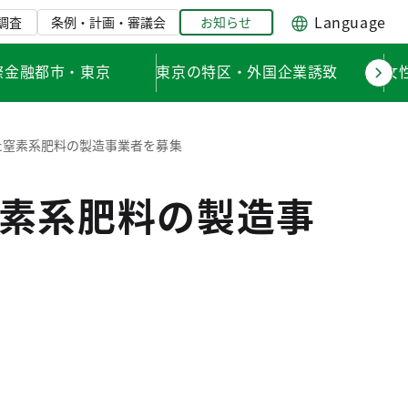
Language
調査
条例・計画・審議会
お知らせ
際金融都市・東京
東京の特区・外国企業誘致
女
た窒素系肥料の製造事業者を募集
素系肥料の製造事