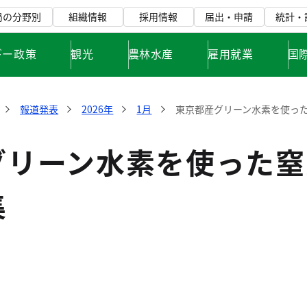
局の分野別
組織情報
採用情報
届出・申請
統計・
ギー政策
観光
農林水産
雇用就業
国
報道発表
2026年
1月
東京都産グリーン水素を使っ
グリーン水素を使った窒
集