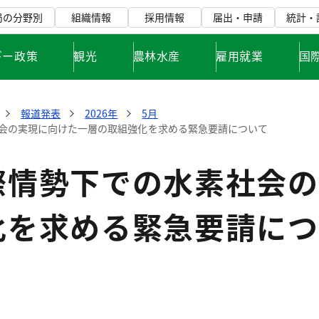
局の分野別
組織情報
採用情報
届出・申請
統計・
ギー政策
観光
農林水産
雇用就業
国
報道発表
2026年
5月
会の実現に向けた一層の取組強化を求める緊急要請について
際情勢下での水素社会の
化を求める緊急要請につ