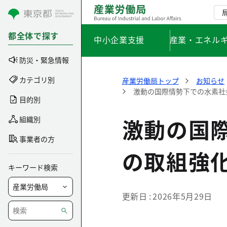
コンテンツにスキップ
都全体で探す
中小企業支援
産業・エネル
防災・緊急情報
カテゴリ別
産業労働局トップ
お知らせ
激動の国際情勢下での水素社
目的別
激動の国
組織別
事業者の方
の取組強
キーワード検索
更新日
2026年5月29日