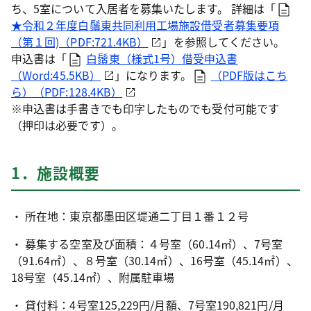
ち、5室について入居者を募集いたします。 詳細は「
★令和２年度白鬚東共同利用工場施設借受者募集要項
（第１回)（PDF:721.4KB）
」を参照してください。
申込書は「
白鬚東（様式1号）借受申込書
（Word:45.5KB）
」になります。
（PDF版はこち
ら）（PDF:128.4KB）
※申込書は手書きでも印字したものでも受付可能です
（押印は必要です）。
1．施設概要
・ 所在地：東京都墨田区堤通二丁目１番１２号
・ 募集する空室及び面積：４号室（60.14㎡）、7号室
（91.64㎡）、８号室（30.14㎡）、16号室（45.14㎡）、
18号室（45.14㎡）、附属駐車場
・ 貸付料：4号室125,229円/月額、7号室190,821円/月