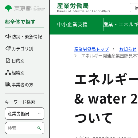
コンテンツにスキップ
都全体で探す
中小企業支援
産業・エネル
防災・緊急情報
カテゴリ別
産業労働局トップ
お知らせ
エネルギー関連産業国際見本市「E-
目的別
エネルギー関
組織別
事業者の方
& wat
キーワード検索
ついて