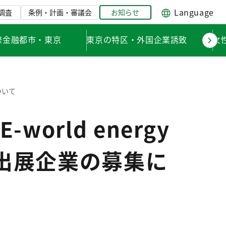
Language
調査
条例・計画・審議会
お知らせ
際金融都市・東京
東京の特区・外国企業誘致
女
ついて
rld energy
オン出展企業の募集に