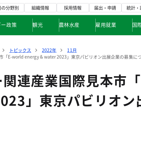
局の分野別
組織情報
採用情報
届出・申請
統計・
ギー政策
観光
農林水産
雇用就業
国
トピックス
2022年
11月
world energy & water 2023」東京パビリオン出展企業の募集に
連産業国際見本市「E-wo
er 2023」東京パビリ