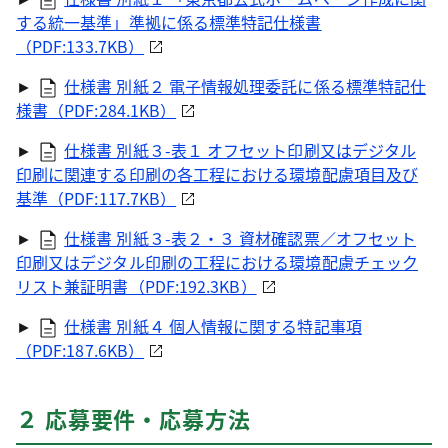
する統一基準」準拠に係る標準特記仕様書
（PDF:133.7KB）
►
仕様書 別紙２ 電子情報処理委託に係る標準特記仕
様書（PDF:284.1KB）
►
仕様書 別紙３-表１ オフセット印刷又はデジタル
印刷に関連する印刷の各工程における環境配慮項目及び
基準（PDF:117.7KB）
►
仕様書 別紙３-表２・３ 資材確認票／オフセット
印刷又はデジタル印刷の工程における環境配慮チェック
リスト兼証明書（PDF:192.3KB）
►
仕様書 別紙４ 個人情報に関する特記事項
（PDF:187.6KB）
２ 応募要件・応募方法