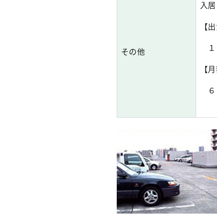
入居
【出
１０
その他
【月
６