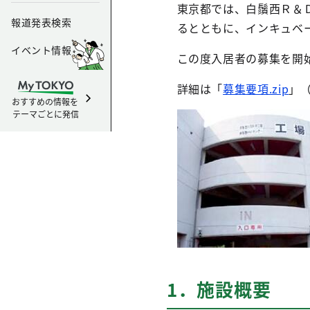
東京都では、白鬚西Ｒ＆
報道発表検索
るとともに、インキュベ
イベント情報
この度入居者の募集を開
詳細は「
募集要項.zip
」
おすすめの情報を
テーマごとに発信
1．施設概要