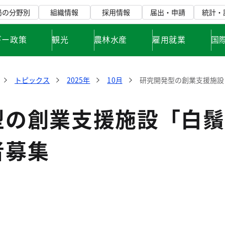
局の分野別
組織情報
採用情報
届出・申請
統計・
ギー政策
観光
農林水産
雇用就業
国
トピックス
2025年
10月
研究開発型の創業支援施設
型の創業支援施設「白鬚
者募集