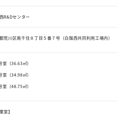
西R&Dセンター
都荒川区南千住８丁目５番７号
（白鬚西共同利用工場内）
5号室（36.63㎡）
7号室（34.98㎡）
2号室（48.75㎡）
業室】