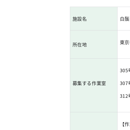
施設名
白鬚
東京
所在地
30
募集する作業室
30
31
【作