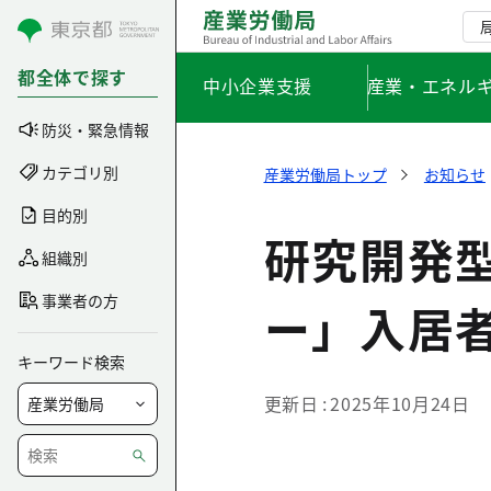
コンテンツにスキップ
都全体で探す
中小企業支援
産業・エネル
防災・緊急情報
カテゴリ別
産業労働局トップ
お知らせ
目的別
研究開発
組織別
事業者の方
ー」入居
キーワード検索
更新日
2025年10月24日