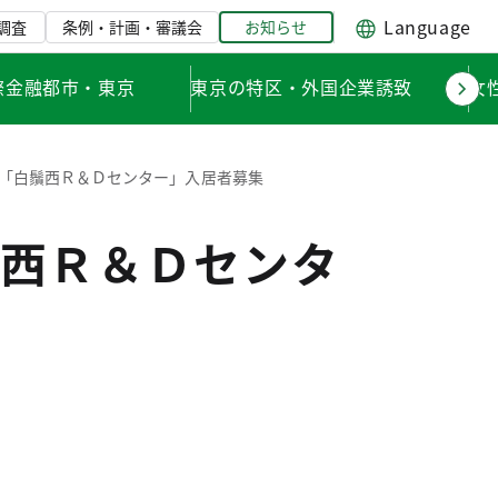
Language
調査
条例・計画・審議会
お知らせ
際金融都市・東京
東京の特区・外国企業誘致
女
「白鬚西Ｒ＆Ｄセンター」入居者募集
西Ｒ＆Ｄセンタ