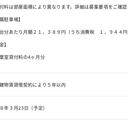
料は部屋面積により異なります。詳細は募集要項をご確認
属駐車場】
分あたり月額２１，３８９円（うち消費税 １，９４４円
金】
室貸付料の4ヶ月分
建物賃貸借契約により５年以内
８年３月23日（予定）