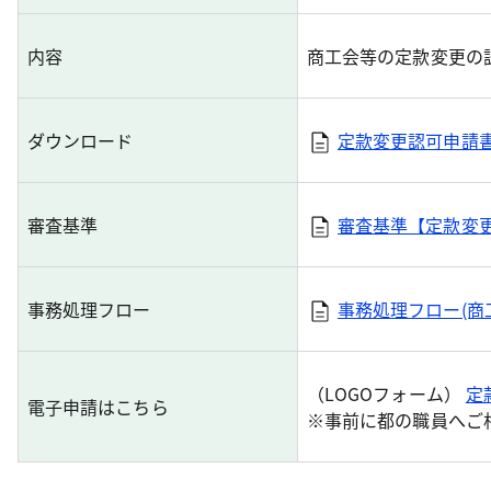
内容
商工会等の定款変更の
ダウンロード
定款変更認可申請
審査基準
審査基準【定款変
事務処理フロー
事務処理フロー(商
（LOGOフォーム）
定
電子申請はこちら
※事前に都の職員へご