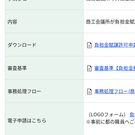
内容
商工会議所が負担金賦
ダウンロード
負担金賦課許可申
審査基準
審査基準【負担金
事務処理フロー
事務処理フロー(
（LOGOフォーム）
負
電子申請はこちら
※事前に都の職員へご