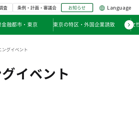
Language
調査
条例・計画・審議会
お知らせ
際金融都市・東京
東京の特区・外国企業誘致
女
ニングイベント
ングイベント