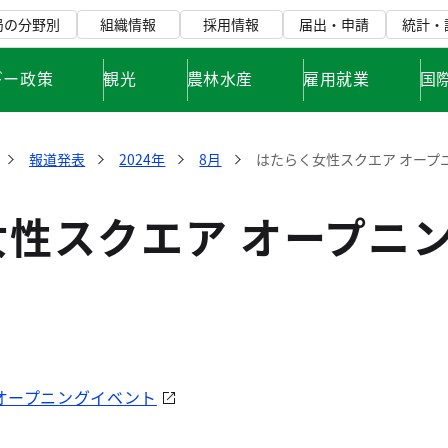
局の分野別
組織情報
採用情報
届出・申請
統計・
ギー政策
観光
農林水産
雇用就業
国
報道発表
2024年
8月
はたらく女性スクエア オープ
女性スクエア オープニ
オープニングイベント