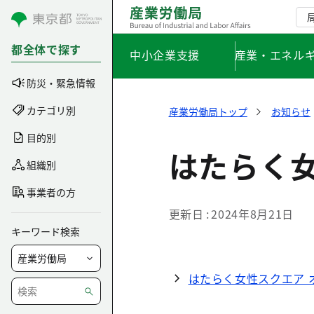
コンテンツにスキップ
都全体で探す
中小企業支援
産業・エネル
防災・緊急情報
カテゴリ別
産業労働局トップ
お知らせ
目的別
はたらく
組織別
事業者の方
更新日
2024年8月21日
キーワード検索
はたらく女性スクエア 