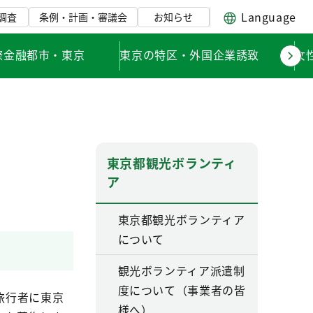
Language
調査
条例・計画・審議会
お知らせ
際金融都市・東京
東京の特区・外国企業誘致
女
東京都観光ボランティ
ア
東京都観光ボランティア
について
観光ボランティア派遣制
度について（事業者の皆
旅行者に東京
様へ）