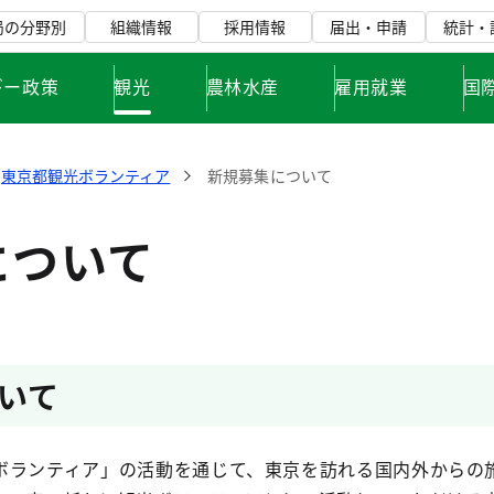
局の分野別
組織情報
採用情報
届出・申請
統計・
ギー政策
観光
農林水産
雇用就業
国
東京都観光ボランティア
新規募集について
について
いて
ボランティア」の活動を通じて、東京を訪れる国内外からの