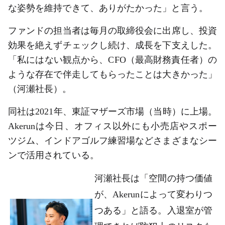
な姿勢を維持できて、ありがたかった」と言う。
ファンドの担当者は毎月の取締役会に出席し、投資
効果を絶えずチェックし続け、成長を下支えした。
「私にはない観点から、CFO（最高財務責任者）の
ような存在で伴走してもらったことは大きかった」
（河瀬社長）。
同社は2021年、東証マザーズ市場（当時）に上場。
Akerunは今日、オフィス以外にも小売店やスポー
ツジム、インドアゴルフ練習場などさまざまなシー
ンで活用されている。
河瀬社長は「空間の持つ価値
が、Akerunによって変わりつ
つある」と語る。入退室が管