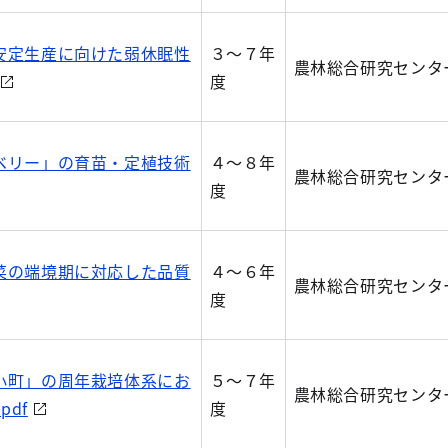
安定生産に向けた弱休眠性
３～７年
農林総合研究センタ
度
ベリー」の育苗・定植技術
４～８年
農林総合研究センタ
度
菜の端境期に対応した品質
４～６年
農林総合研究センタ
度
小町」の周年栽培体系にお
５～７年
農林総合研究センタ
df
度