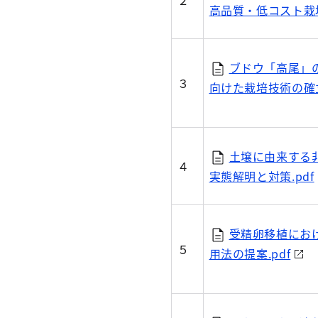
２
高品質・低コスト栽培
ブドウ「高尾」
３
向けた栽培技術の確立
土壌に由来する
４
実態解明と対策.pdf
受精卵移植にお
５
用法の提案.pdf