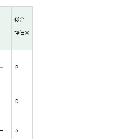
総合
評価※
ー
Ｂ
ー
Ｂ
ー
Ａ