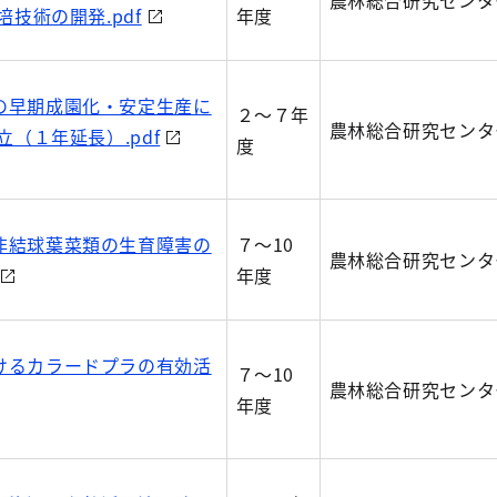
農林総合研究センタ
技術の開発.pdf
年度
の早期成園化・安定生産に
２～７年
農林総合研究センタ
（１年延長）.pdf
度
非結球葉菜類の生育障害の
７～10
農林総合研究センタ
年度
けるカラードプラの有効活
７～10
農林総合研究センタ
年度