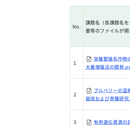
課題名（各課題名を
No.
要等のファイルが開
栄養繁殖系作物
１
大量増殖法の開発.pd
ブルベリーの温
２
栽培および育種研究.p
３
有用遺伝資源の評