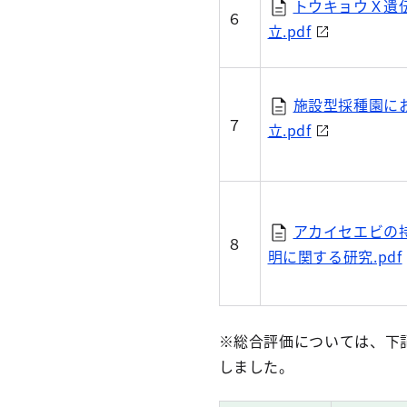
トウキョウＸ遺
６
立.pdf
施設型採種園に
７
立.pdf
アカイセエビの
８
明に関する研究.pdf
※総合評価については、
下
しまし
た。