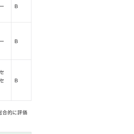
ー
Ｂ
ー
Ｂ
セ
セ
Ｂ
総合的に評価