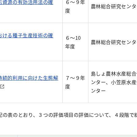
伝資源の有効活用法の確
６～９年
農林総合研究センタ
度
おける種子生産技術の確
６～10
農林総合研究センタ
年度
島しょ農林水産総合
持続的利用に向けた生態解
７～９年
ンター、小笠原水産
度
ンター
記の表のとおり、３つの評価項目の評価について、４段階で