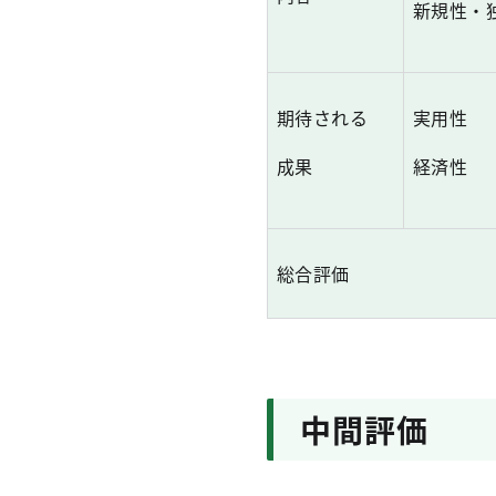
新規性・
期待される
実用性
成果
経済性
総合評価
中間評価