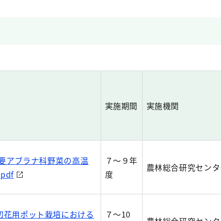
実施期間
実施機関
主要アブラナ科野菜の高温
７～９年
農林総合研究センタ
df
度
切花用ポット栽培における
７～10