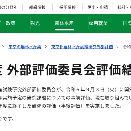
局の分野別
組織情報
採用情報
届出・申請
統計・
ギー政策
観光
農林水産
雇用就業
国
東京の農林水産業
東京都農林水産試験研究外部評価
令和
度 外部評価委員会評価
試験研究外部評価委員会が、令和６年９月３日（火）に開
年実施予定の研究課題についての事前評価、現在取り組んで
年度に終了した研究の評価（事後評価）を実施しました。
りです。