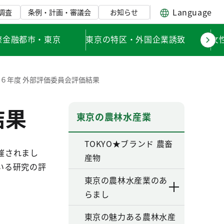
Language
調査
条例・計画・審議会
お知らせ
際金融都市・東京
東京の特区・外国企業誘致
女
６年度 外部評価委員会評価結果
結果
東京の農林水産業
TOKYO★ブランド 農畜
催されまし
産物
いる研究の評
東京の農林水産業のあ
らまし
東京の魅力ある農林水産