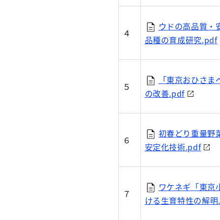
ウドの高品質・
４
品種の育成研究.pdf
「東京おひさま
５
の改善.pdf
初春どり重量野
６
安定化技術.pdf
ワケネギ「東京
７
ける生育特性の解明.p