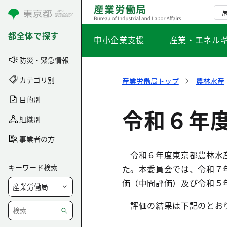
コンテンツにスキップ
都全体で探す
中小企業支援
産業・エネル
防災・緊急情報
カテゴリ別
産業労働局トップ
農林水産
目的別
令和６年
組織別
事業者の方
令和６年度東京都農林水産
キーワード検索
た。本委員会では、令和７
価（中間評価）及び令和５
評価の結果は下記のとお