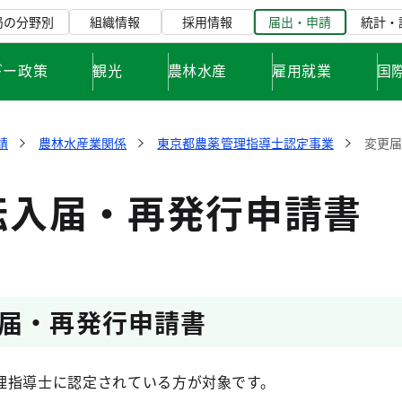
局の分野別
組織情報
採用情報
届出・申請
統計・
ギー政策
観光
農林水産
雇用就業
国
請
農林水産業関係
東京都農薬管理指導士認定事業
変更
転入届・再発行申請書
届・再発行申請書
理指導士に認定されている方が対象です。