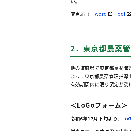
い。
変更届（
word
pdf
2．東京都農薬
他の道府県で東京都農薬管
よって東京都農薬管理指導
有効期間内に限り認定が受
＜LoGoフォーム＞
令和6年12月下旬より、
Lo