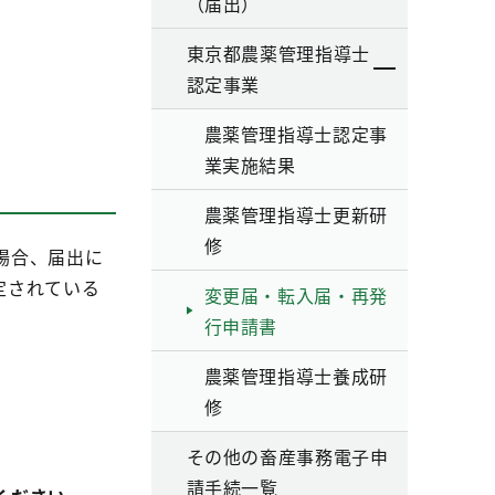
（届出）
東京都農薬管理指導士
認定事業
農薬管理指導士認定事
業実施結果
農薬管理指導士更新研
修
場合、届出に
定されている
変更届・転入届・再発
行申請書
農薬管理指導士養成研
修
その他の畜産事務電子申
請手続一覧