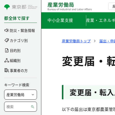
コンテンツにスキップ
都全体で探す
中小企業支援
産業・エネル
防災・緊急情報
カテゴリ別
産業労働局トップ
届出・申
目的別
変更届・
組織別
事業者の方
キーワード検索
変更届・転入
以下の届出は東京都農薬管