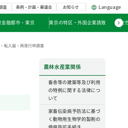
Language
調査
条例・計画・審議会
お知らせ
際金融都市・東京
東京の特区・外国企業誘致
女
届・転入届・再発行申請書
農林水産業関係
畜舎等の建築等及び利用
の特例に関する法律につ
いて
家畜伝染病予防法に基づ
く動物用生物学的製剤の
使用許可手続き