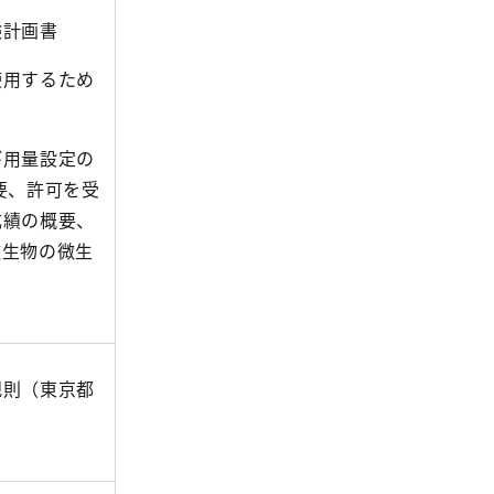
験計画書
使用するため
び用量設定の
要、許可を受
成績の概要、
微生物の微生
規則（東京都