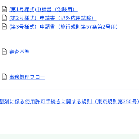
(第1号様式)申請書（治験用）
(第2号様式）申請書（野外応用試験）
(第3号様式）申請書（施行規則第57条第2号用）
審査基準
事務処理フロー
剤に係る使用許可手続きに関する規則（東京規則第250号）