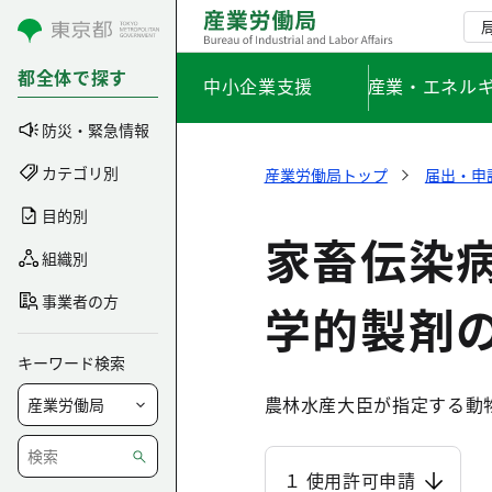
コンテンツにスキップ
都全体で探す
中小企業支援
産業・エネル
防災・緊急情報
カテゴリ別
産業労働局トップ
届出・申
目的別
家畜伝染
組織別
事業者の方
学的製剤
キーワード検索
農林水産大臣が指定する動
１ 使用許可申請