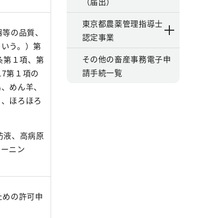
（届出）
東京都農薬管理指導士
器等の品質、
認定事業
という。）第
その他の畜産事務電子申
条第１項、第
請手続一覧
17第１項の
馬、めん羊、
う、ほろほろ
）
防液、高病原
ヨーニン
ための許可申