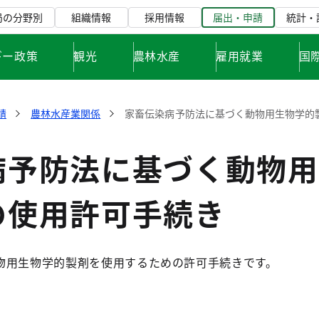
局の分野別
組織情報
採用情報
届出・申請
統計・
ギー政策
観光
農林水産
雇用就業
国
請
農林水産業関係
家畜伝染病予防法に基づく動物用生物学的
病予防法に基づく動物用
の使用許可手続き
物用生物学的製剤を使用するための許可手続きです。