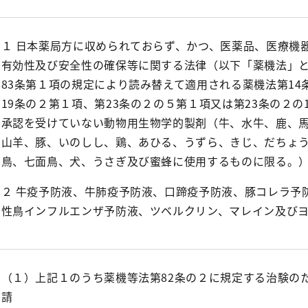
１ 日本薬局方に収められておらず、かつ、医薬品、医療機
有効性及び安全性の確保等に関する法律（以下「薬機法」
83条第１項の規定により読み替えて適用される薬機法第14
19条の２第１項、第23条の２の５第１項又は第23条の２の
承認を受けていない動物用生物学的製剤（牛、水牛、鹿、
山羊、豚、いのしし、鶏、あひる、うずら、きじ、だちょ
鳥、七面鳥、犬、うさぎ及び蜜蜂に使用するものに限る。
２ 牛疫予防液、牛肺疫予防液、口蹄疫予防液、豚コレラ予
性鳥インフルエンザ予防液、ツベルクリン、マレイン及び
（１）上記１のうち薬機等法第82条の２に規定する治験の
請