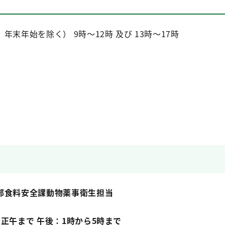
末年始を除く） 9時～12時 及び 13時～17時
部食料安全課動物薬事衛生担当
正午まで 午後：1時から5時まで