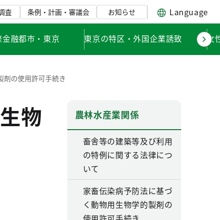
Language
調査
条例・計画・審議会
お知らせ
際金融都市・東京
東京の特区・外国企業誘致
女
製剤の使用許可手続き
生物
農林水産業関係
畜舎等の建築等及び利用
の特例に関する法律につ
いて
家畜伝染病予防法に基づ
く動物用生物学的製剤の
使用許可手続き