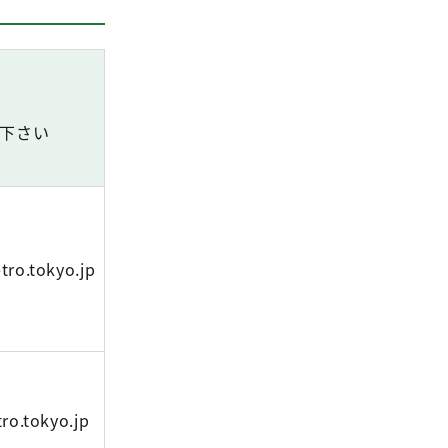
て下さい
tro.tokyo.jp
ro.tokyo.jp