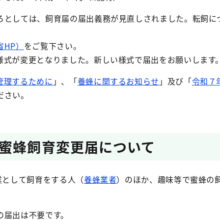
ろとしては、飼育届の届出義務が見直しされました。転飼に
省HP）
をご覧下さい。
様式が変更となりました。新しい様式で届出をお願いします
管理するために
」、「
養蜂に関するお知らせ
」及び「
令和７
ださい。
蜜蜂飼育変更届について
業として飼育をする人（
養蜂業者
）のほか、趣味等で蜜蜂の
。
の届出は不要です。