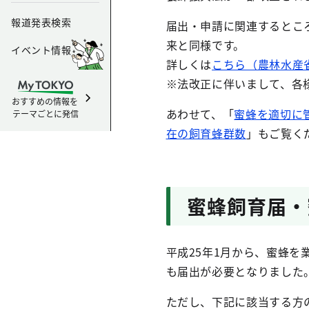
報道発表検索
届出・申請に関連するとこ
来と同様です。
イベント情報
詳しくは
こちら（農林水産
※法改正に伴いまして、各
おすすめの情報を
あわせて、「
蜜蜂を適切に
テーマごとに発信
在の飼育蜂群数
」もご覧く
蜜蜂飼育届・
平成25年1月から、蜜蜂を
も届出が必要となりました
ただし、下記に該当する方