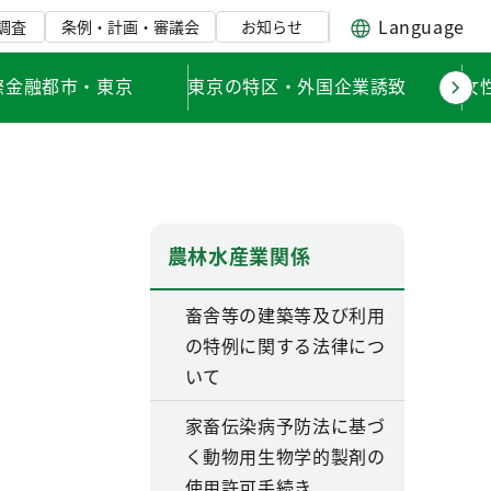
Language
調査
条例・計画・審議会
お知らせ
際金融都市・東京
東京の特区・外国企業誘致
女
農林水産業関係
畜舎等の建築等及び利用
の特例に関する法律につ
いて
家畜伝染病予防法に基づ
く動物用生物学的製剤の
使用許可手続き