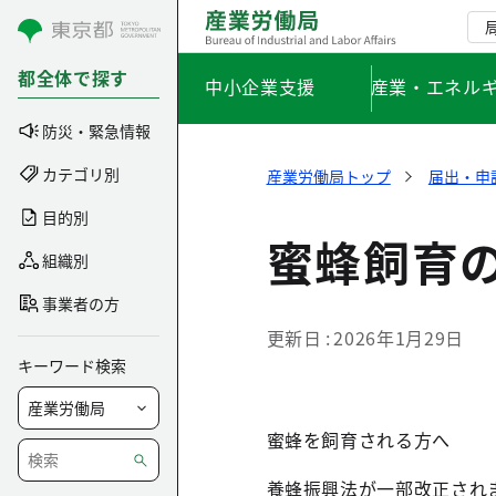
コンテンツにスキップ
都全体で探す
中小企業支援
産業・エネル
防災・緊急情報
カテゴリ別
産業労働局トップ
届出・申
目的別
蜜蜂飼育
組織別
事業者の方
更新日
2026年1月29日
キーワード検索
蜜蜂を飼育される方へ
養蜂振興法が一部改正されま