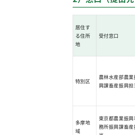
居住す
る住所
受付窓口
地
農林水産部農業
特別区
興課畜産振興担
東京都農業振興
多摩地
務所振興課畜産
域