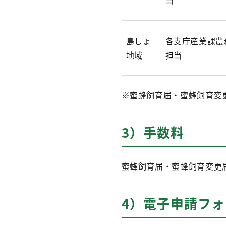
当
島しょ
各支庁産業課農
地域
担当
※蜜蜂飼育届・蜜蜂飼育変
3）手数料
蜜蜂飼育届・蜜蜂飼育変更
4）電子申請フォ