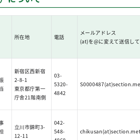
メールアドレス
所在地
電話
(at)を@に変えて送信し
新宿区西新宿
03-
振
2-8-1
5320-
S0000487(at)section.me
当
東京都庁第一
4842
庁舎21階南側
事
042-
立川市錦町3-
担
548-
chikusan(at)section.met
12-11