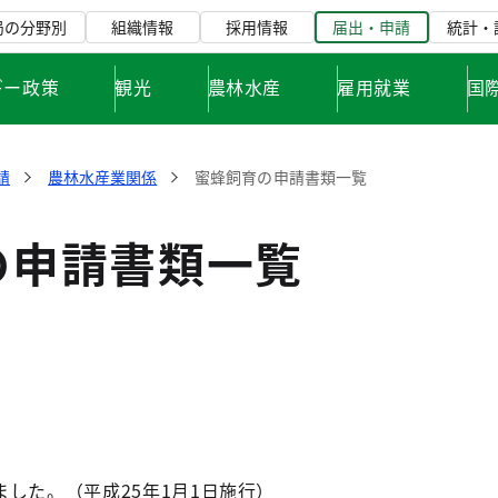
局の分野別
組織情報
採用情報
届出・申請
統計・
ギー政策
観光
農林水産
雇用就業
国
請
農林水産業関係
蜜蜂飼育の申請書類一覧
の申請書類一覧
した。（平成25年1月1日施行）