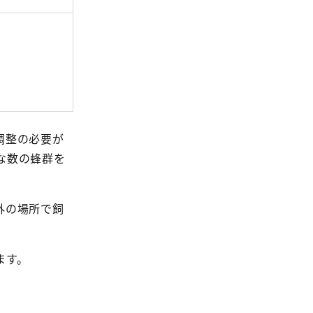
調整の必要が
な数の蜂群を
外の場所で飼
ます。