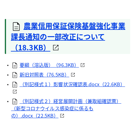
農業信用保証保険基盤強化事業
課長通知の一部改正について
（18.3KB）
要綱（溶込版）（96.3KB）
新旧対照表（76.5KB）
（別記様式１）影響状況確認表.docx（22.6KB）
（別記様式２）経営展開計画（兼取組確認票）
（新型コロナウイルス感染症に係るも
の）.docx（22.5KB）