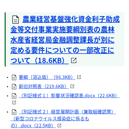
農業経営基盤強化資金利子助成
金等交付事業実施要綱別表の農林
水産省経営局金融調整課長が別に
定める要件についての一部改正に
ついて（18.6KB）
要綱（溶込版）（96.3KB）
新旧対照表（219.6KB）
（別記様式１）影響状況確認表.docx（22.6KB）
（別記様式２）経営展開計画（兼取組確認票）
（新型コロナウイルス感染症に係るも
の）.docx（22.5KB）