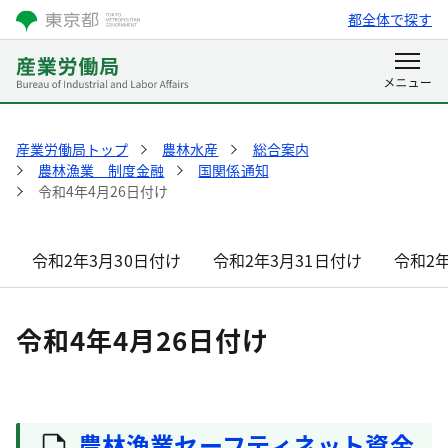
都全体で探す
産業労働局トップ
農林水産
総合案内
農林漁業 制度金融
国関係通知
令和4年4月26日付け
令和2年3月30日付け
令和2年3月31日付け
令和2
令和4年4月26日付け
農林漁業セーフティネット資金