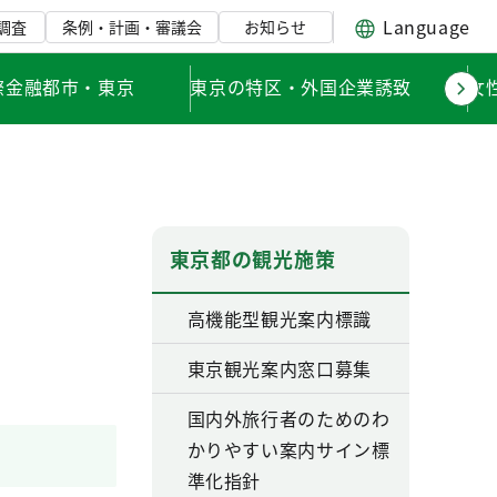
Language
調査
条例・計画・審議会
お知らせ
際金融都市・東京
東京の特区・外国企業誘致
女
東京都の観光施策
高機能型観光案内標識
東京観光案内窓口募集
国内外旅行者のためのわ
かりやすい案内サイン標
準化指針