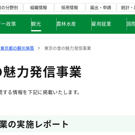
局の分野別
組織情報
採用情報
届出・申請
統計・
ギー政策
観光
農林水産
雇用就業
国
東京都の観光施策
東京の食の魅力発信事業
の魅力発信事業
関する情報を下記に掲載いたします。
業の実施レポート