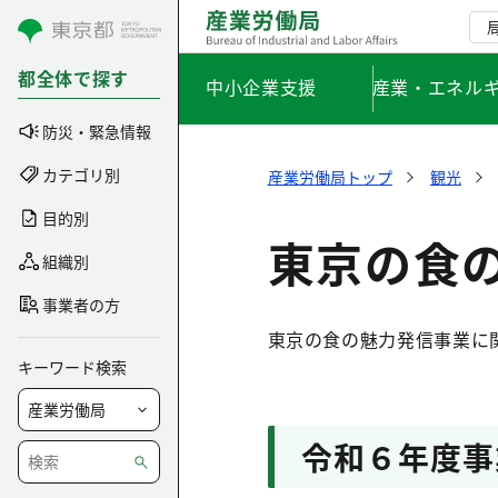
コンテンツにスキップ
都全体で探す
中小企業支援
産業・エネル
防災・緊急情報
カテゴリ別
産業労働局トップ
観光
目的別
東京の食
組織別
事業者の方
東京の食の魅力発信事業に
キーワード検索
令和６年度事