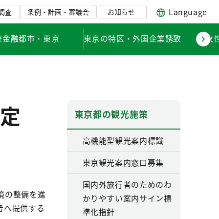
Language
調査
条例・計画・審議会
お知らせ
際金融都市・東京
東京の特区・外国企業誘致
女
定
東京都の観光施策
高機能型観光案内標識
東京観光案内窓口募集
国内外旅行者のためのわ
境の整備を進
かりやすい案内サイン標
者へ提供する
準化指針