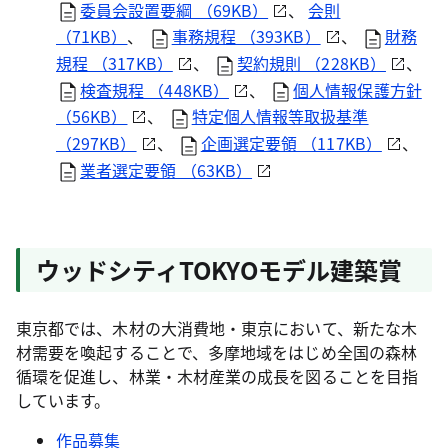
委員会設置要綱 （69KB）
、
会則
（71KB）
、
事務規程 （393KB）
、
財務
規程 （317KB）
、
契約規則 （228KB）
、
検査規程 （448KB）
、
個人情報保護方針
（56KB）
、
特定個人情報等取扱基準
（297KB）
、
企画選定要領 （117KB）
、
業者選定要領 （63KB）
ウッドシティTOKYOモデル建築賞
東京都では、木材の大消費地・東京において、新たな木
材需要を喚起することで、多摩地域をはじめ全国の森林
循環を促進し、林業・木材産業の成長を図ることを目指
しています。
作品募集