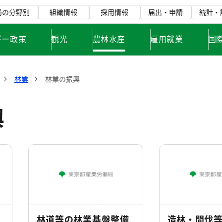
局の分野別
組織情報
採用情報
届出・申請
統計・
ギー政策
観光
農林水産
雇用就業
国
林業
林業の振興
興
林道等の林業基盤整備
造林・間伐