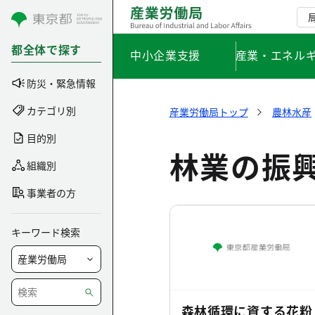
コンテンツにスキップ
都全体で探す
中小企業支援
産業・エネル
防災・緊急情報
カテゴリ別
産業労働局トップ
農林水産
目的別
林業の振
組織別
事業者の方
キーワード検索
森林循環に資する花粉