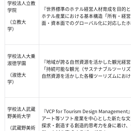
学校法人立教
『世界標準のホテル経営人材育成を目的と
学院
ホテル産業における基本構造「所有・経営
（立教大
面・資本面でのグローバル化に対応したホ
学）
学校法人大乗
『地域が誇る自然資源を活かした観光経営
淑徳学園
「持続可能な観光（サステナブルツーリズ
（淑徳大
自然資源を活かした各種ツーリズムにおけ
学）
学校法人武蔵
『VCP for Tourism Design Management
野美術大学
アート等ソフト産業を中心とした新たな文
探求・創造する創造的思考力を身に着け、
（武蔵野美術