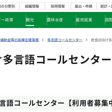
局の分野別
組織情報
採用情報
届出・申請
統計・
ギー政策
観光
農林水産
雇用就業
国
補助金等の各種支援事業
多言語コールセンター
飲食店向け
け多言語コールセンター
言語コールセンター【利用者募集