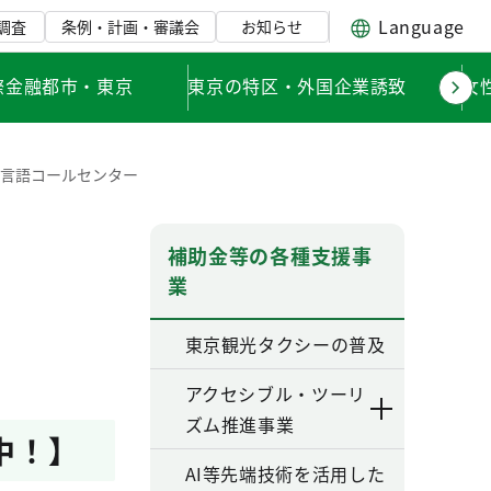
Language
調査
条例・計画・審議会
お知らせ
際金融都市・東京
東京の特区・外国企業誘致
女
多言語コールセンター
補助金等の各種支援事
業
東京観光タクシーの普及
アクセシブル・ツーリ
ズム推進事業
中！】
AI等先端技術を活用した