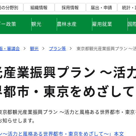
局の分野別
組織情報
採用情報
届出・申請
統計・
ギー政策
観光
農林水産
雇用就業
国
画・審議会
観光
プラン等
東京都観光産業振興プラン ～
光産業振興プラン ～活
界都市・東京をめざして
東京都観光産業振興プラン ～活力と風格ある世界都市・東京
お知らせします。
ン～活力と風格ある世界都市・東京をめざして～
」本文