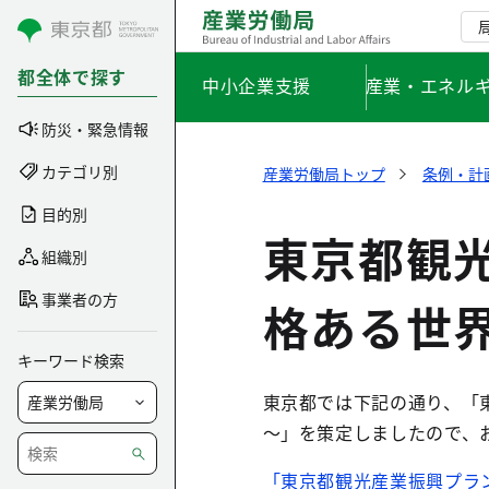
コンテンツにスキップ
都全体で探す
中小企業支援
産業・エネル
防災・緊急情報
カテゴリ別
産業労働局トップ
条例・計
目的別
東京都観
組織別
事業者の方
格ある世
キーワード検索
東京都では下記の通り、「
～」を策定しましたので、
「東京都観光産業振興プラ