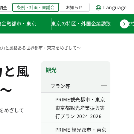
Language
調査
条例・計画・審議会
お知らせ
際金融都市・東京
東京の特区・外国企業誘致
女
活力と風格ある世界都市・東京をめざして～
力と風
観光
～
プラン等
PRIME観光都市・東京
東京都観光産業振興実
をめざして
行プラン 2024-2026
PRIME 観光都市・東京