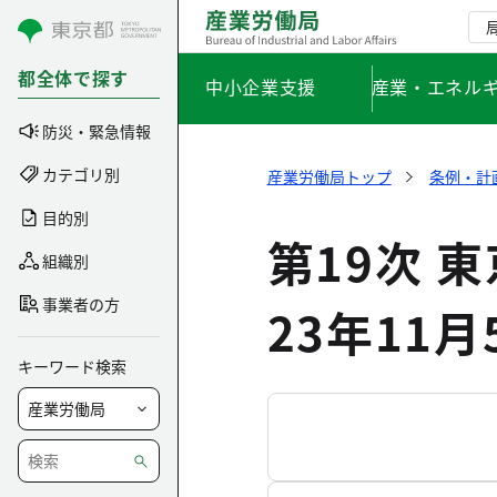
コンテンツにスキップ
都全体で探す
中小企業支援
産業・エネル
防災・緊急情報
カテゴリ別
産業労働局トップ
条例・計
目的別
第19次 
組織別
事業者の方
23年11
キーワード検索