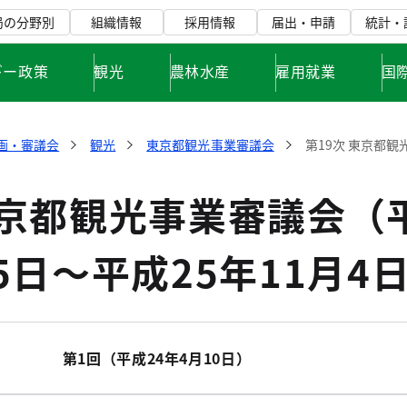
局の分野別
組織情報
採用情報
届出・申請
統計・
ギー政策
観光
農林水産
雇用就業
国
画・審議会
観光
東京都観光事業審議会
第19次 東京都観
東京都観光事業審議会（
月5日～平成25年11月4
第1回（平成24年4月10日）