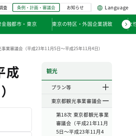
Language
調査
条例・計画・審議会
お知らせ
際金融都市・東京
東京の特区・外国企業誘致
女
光事業審議会（平成23年11月5日～平成25年11月4日）
平成
観光
日）
プラン等
東京都観光事業審議会
第18次 東京都観光事業
審議会（平成21年11月
5日～平成23年11月4