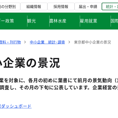
局の分野別
組織情報
採用情報
届出・申請
統計・
ギー政策
観光
農林水産
雇用就業
国
資料・刊行物
中小企業 統計･調査
東京都中小企業の景況
小企業の景況
5企業を対象に、各月の初めに葉書にて前月の景気動向
調査し、その月の下旬に公表しています。企業経営の
標ダッシュボード