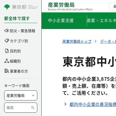
コンテンツにスキップ
都全体で探す
中小企業支援
産業・エネル
防災・緊急情報
カテゴリ別
産業労働局トップ
データ・
目的別
東京都中
組織別
事業者の方
都内の中小企業3,87
額・売上額、在庫等）を
キーワード検索
て、ご活用ください。
都内中小企業の景況指