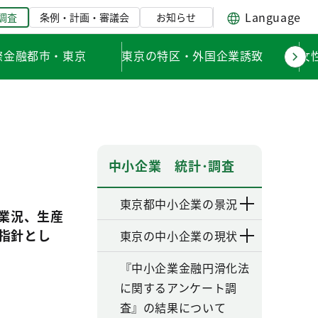
Language
調査
条例・計画・審議会
お知らせ
際金融都市・東京
東京の特区・外国企業誘致
女
中小企業 統計･調査
東京都中小企業の景況
（業況、生産
指針とし
東京の中小企業の現状
『中小企業金融円滑化法
に関するアンケート調
査』の結果について