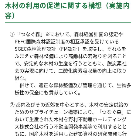
木材の利用の促進に関する構想（実施内
容）
① 「つなぐ森」※において、森林経営計画の認定や
PEFC国際森林認証制度の相互承認を受けている
SGEC森林管理認証（FM認証）を取得し、それらを
ふまえた森林整備により高齢林の若返りを図ること
で、安定的な木材の生産を行うとともに、脱炭素社
会の実現に向けて、二酸化炭素吸収量の向上に取り
組む。
併せて、適正な森林整備及び管理を通じて、生物多
様性の保全にも貢献していく。
② 都内及びその近郊を中心とする、木材の安定供給の
ためのサプライチェーン構築により、「つなぐ森」に
おいて生産された木材を野村不動産ホールディング
ス株式会社の行う不動産開発事業等で利用するとと
もに、国産木材を活用した建築資材の研究開発も行