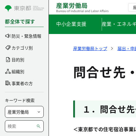
コンテンツにスキップ
都全体で探す
中小企業支援
産業・エネル
防災・緊急情報
カテゴリ別
産業労働局トップ
届出・申
目的別
問合せ先
組織別
事業者の方
キーワード検索
１．問合せ先
＜東京都での住宅宿泊事業