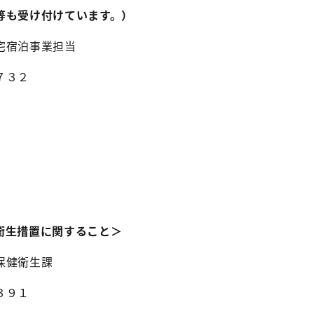
等も受け付けています。）
宅宿泊事業担当
７３２
衛生措置に関すること＞
保健衛生課
３９１