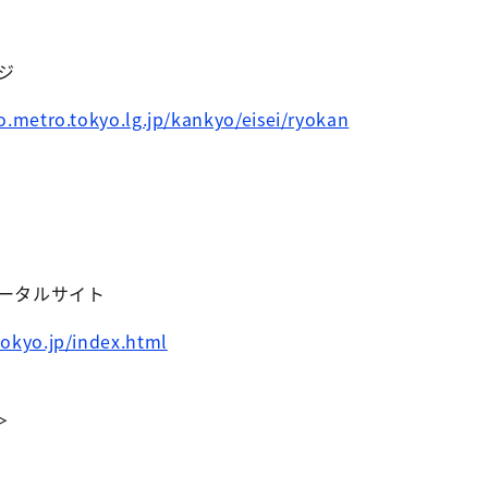
ジ
.metro.tokyo.lg.jp/kankyo/eisei/ryokan
ポータルサイト
okyo.jp/index.html
＞