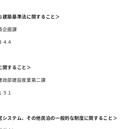
ち建築基準法に関すること＞
築企画課
３４４
に関すること＞
建政部建設産業第二課
１５１
営システム、その他民泊の一般的な制度に関すること＞