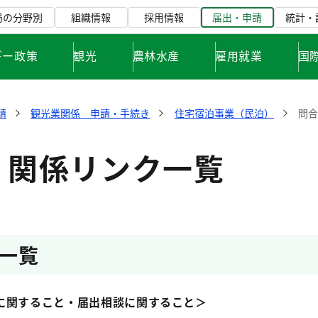
局の分野別
組織情報
採用情報
届出・申請
統計・
ギー政策
観光
農林水産
雇用就業
国
請
観光業関係 申請・手続き
住宅宿泊事業（民泊）
問
・関係リンク一覧
一覧
に関すること・届出相談に関すること＞